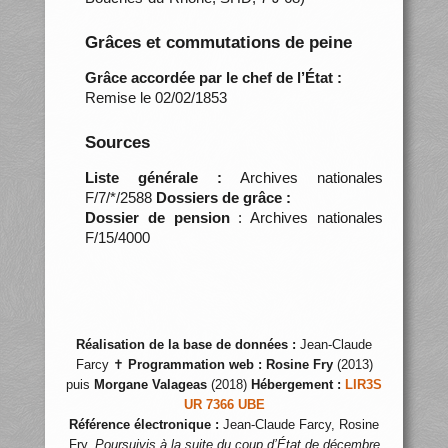
Grâces et commutations de peine
Grâce accordée par le chef de l’État :
Remise le 02/02/1853
Sources
Liste générale :
Archives nationales
F/7/*/2588
Dossiers de grâce :
Dossier de pension
: Archives nationales
F/15/4000
Réalisation de la base de données :
Jean-Claude
Farcy ✝
Programmation web :
Rosine Fry
(2013)
puis
Morgane Valageas
(2018)
Hébergement :
LIR3S
UR 7366 UBE
Référence électronique :
Jean-Claude Farcy, Rosine
Fry,
Poursuivis à la suite du coup d’État de décembre