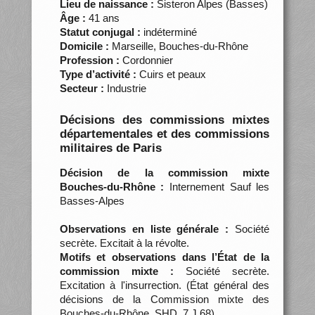
Lieu de naissance :
Sisteron Alpes (Basses)
Âge :
41 ans
Statut conjugal :
indéterminé
Domicile :
Marseille, Bouches-du-Rhône
Profession :
Cordonnier
Type d’activité :
Cuirs et peaux
Secteur :
Industrie
Décisions des commissions mixtes
départementales et des commissions
militaires de Paris
Décision de la commission mixte
Bouches-du-Rhône :
Internement Sauf les
Basses-Alpes
Observations en liste générale :
Société
secrète. Excitait à la révolte.
Motifs et observations dans l’État de la
commission mixte :
Société secrète.
Excitation à l'insurrection. (État général des
décisions de la Commission mixte des
Bouches-du-Rhône, SHD, 7 J 68)