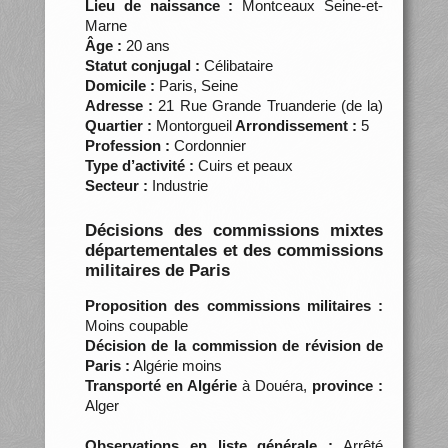
Lieu de naissance :
Montceaux Seine-et-
Marne
Âge :
20 ans
Statut conjugal :
Célibataire
Domicile :
Paris, Seine
Adresse :
21 Rue Grande Truanderie (de la)
Quartier :
Montorgueil
Arrondissement :
5
Profession :
Cordonnier
Type d’activité :
Cuirs et peaux
Secteur :
Industrie
Décisions des commissions mixtes
départementales et des commissions
militaires de Paris
Proposition des commissions militaires :
Moins coupable
Décision de la commission de révision de
Paris :
Algérie moins
Transporté en Algérie
à Douéra,
province :
Alger
Observations en liste générale :
Arrêté