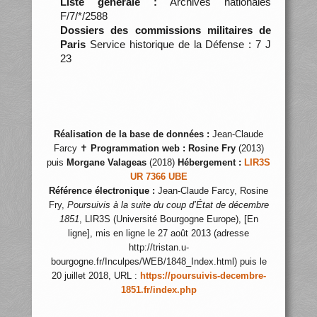
Liste générale :
Archives nationales
F/7/*/2588
Dossiers des commissions militaires de
Paris
Service historique de la Défense : 7 J
23
Réalisation de la base de données :
Jean-Claude
Farcy ✝
Programmation web :
Rosine Fry
(2013)
puis
Morgane Valageas
(2018)
Hébergement :
LIR3S
UR 7366 UBE
Référence électronique :
Jean-Claude Farcy, Rosine
Fry,
Poursuivis à la suite du coup d’État de décembre
1851
, LIR3S (Université Bourgogne Europe), [En
ligne], mis en ligne le 27 août 2013 (adresse
http://tristan.u-
bourgogne.fr/Inculpes/WEB/1848_Index.html) puis le
20 juillet 2018, URL :
https://poursuivis-decembre-
1851.fr/index.php