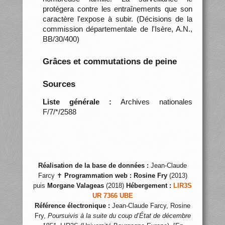
protégera contre les entraînements que son
caractère l'expose à subir. (Décisions de la
commission départementale de l'Isère, A.N.,
BB/30/400)
Grâces et commutations de peine
Sources
Liste générale :
Archives nationales
F/7/*/2588
Réalisation de la base de données :
Jean-Claude
Farcy ✝
Programmation web :
Rosine Fry
(2013)
puis
Morgane Valageas
(2018)
Hébergement :
LIR3S
UR 7366 UBE
Référence électronique :
Jean-Claude Farcy, Rosine
Fry,
Poursuivis à la suite du coup d’État de décembre