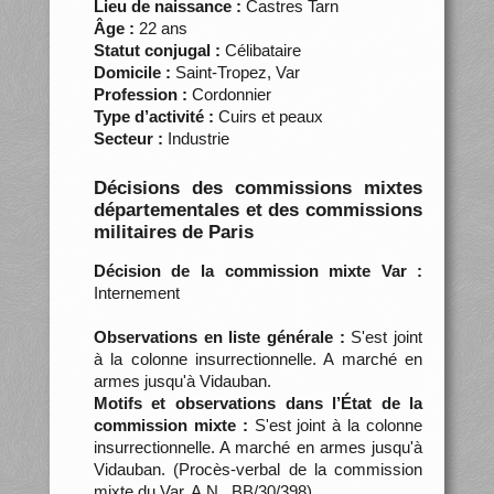
Lieu de naissance :
Castres Tarn
Âge :
22 ans
Statut conjugal :
Célibataire
Domicile :
Saint-Tropez, Var
Profession :
Cordonnier
Type d’activité :
Cuirs et peaux
Secteur :
Industrie
Décisions des commissions mixtes
départementales et des commissions
militaires de Paris
Décision de la commission mixte Var :
Internement
Observations en liste générale :
S'est joint
à la colonne insurrectionnelle. A marché en
armes jusqu'à Vidauban.
Motifs et observations dans l’État de la
commission mixte :
S'est joint à la colonne
insurrectionnelle. A marché en armes jusqu'à
Vidauban. (Procès-verbal de la commission
mixte du Var, A.N., BB/30/398)