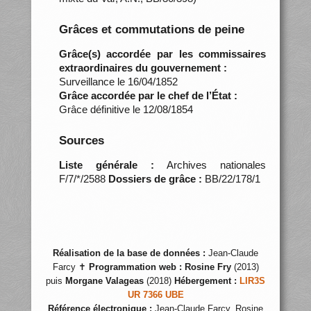
Grâces et commutations de peine
Grâce(s) accordée par les commissaires
extraordinaires du gouvernement :
Surveillance le 16/04/1852
Grâce accordée par le chef de l’État :
Grâce définitive le 12/08/1854
Sources
Liste générale :
Archives nationales
F/7/*/2588
Dossiers de grâce :
BB/22/178/1
Réalisation de la base de données :
Jean-Claude
Farcy ✝
Programmation web :
Rosine Fry
(2013)
puis
Morgane Valageas
(2018)
Hébergement :
LIR3S
UR 7366 UBE
Référence électronique :
Jean-Claude Farcy, Rosine