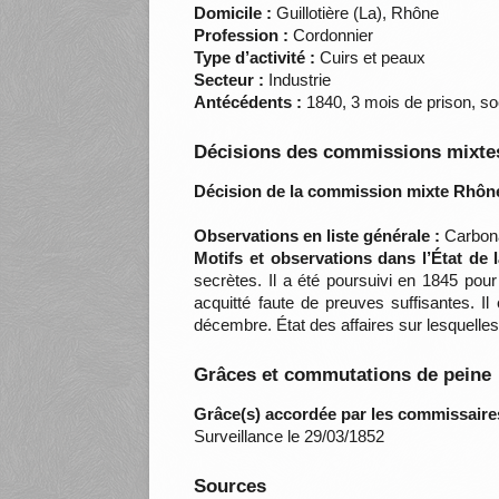
Domicile :
Guillotière (La), Rhône
Profession :
Cordonnier
Type d’activité :
Cuirs et peaux
Secteur :
Industrie
Antécédents :
1840, 3 mois de prison, soci
Décisions des commissions mixtes
Décision de la commission mixte Rhône
Observations en liste générale :
Carbona
Motifs et observations dans l’État de
secrètes. Il a été poursuivi en 1845 pour 
acquitté faute de preuves suffisantes.
décembre. État des affaires sur lesquelle
Grâces et commutations de peine
Grâce(s) accordée par les commissaire
Surveillance le 29/03/1852
Sources