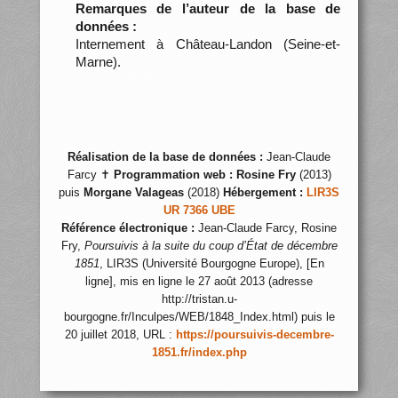
Remarques de l’auteur de la base de
données :
Internement à Château-Landon (Seine-et-
Marne).
Réalisation de la base de données :
Jean-Claude
Farcy ✝
Programmation web :
Rosine Fry
(2013)
puis
Morgane Valageas
(2018)
Hébergement :
LIR3S
UR 7366 UBE
Référence électronique :
Jean-Claude Farcy, Rosine
Fry,
Poursuivis à la suite du coup d’État de décembre
1851
, LIR3S (Université Bourgogne Europe), [En
ligne], mis en ligne le 27 août 2013 (adresse
http://tristan.u-
bourgogne.fr/Inculpes/WEB/1848_Index.html) puis le
20 juillet 2018, URL :
https://poursuivis-decembre-
1851.fr/index.php