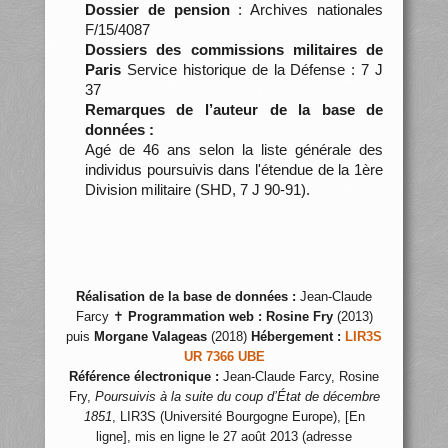
Dossier de pension
: Archives nationales
F/15/4087
Dossiers des commissions militaires de
Paris
Service historique de la Défense : 7 J
37
Remarques de l’auteur de la base de
données :
Agé de 46 ans selon la liste générale des
individus poursuivis dans l'étendue de la 1ère
Division militaire (SHD, 7 J 90-91).
Réalisation de la base de données :
Jean-Claude
Farcy ✝
Programmation web :
Rosine Fry
(2013)
puis
Morgane Valageas
(2018)
Hébergement :
LIR3S
UR 7366 UBE
Référence électronique :
Jean-Claude Farcy, Rosine
Fry,
Poursuivis à la suite du coup d’État de décembre
1851
, LIR3S (Université Bourgogne Europe), [En
ligne], mis en ligne le 27 août 2013 (adresse