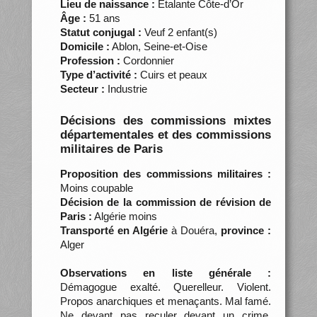
Lieu de naissance :
Étalante Côte-d’Or
Âge :
51 ans
Statut conjugal :
Veuf 2 enfant(s)
Domicile :
Ablon, Seine-et-Oise
Profession :
Cordonnier
Type d’activité :
Cuirs et peaux
Secteur :
Industrie
Décisions des commissions mixtes
départementales et des commissions
militaires de Paris
Proposition des commissions militaires :
Moins coupable
Décision de la commission de révision de
Paris :
Algérie moins
Transporté en Algérie
à Douéra,
province :
Alger
Observations en liste générale :
Démagogue exalté. Querelleur. Violent.
Propos anarchiques et menaçants. Mal famé.
Ne devant pas reculer devant un crime.