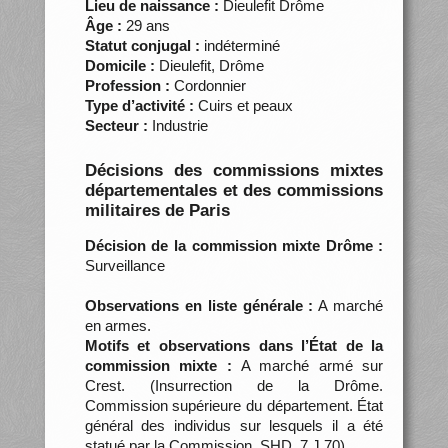
Lieu de naissance :
Dieulefit Drôme
Âge :
29 ans
Statut conjugal :
indéterminé
Domicile :
Dieulefit, Drôme
Profession :
Cordonnier
Type d’activité :
Cuirs et peaux
Secteur :
Industrie
Décisions des commissions mixtes
départementales et des commissions
militaires de Paris
Décision de la commission mixte Drôme :
Surveillance
Observations en liste générale :
A marché
en armes.
Motifs et observations dans l’État de la
commission mixte :
A marché armé sur
Crest. (Insurrection de la Drôme.
Commission supérieure du département. État
général des individus sur lesquels il a été
statué par la Commission, SHD, 7 J 70)