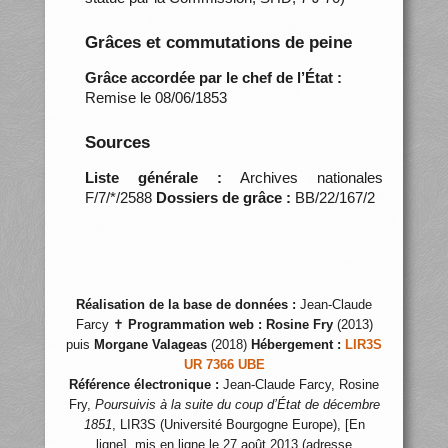
Grâces et commutations de peine
Grâce accordée par le chef de l’État :
Remise le 08/06/1853
Sources
Liste générale :
Archives nationales
F/7/*/2588
Dossiers de grâce :
BB/22/167/2
Réalisation de la base de données :
Jean-Claude
Farcy ✝
Programmation web :
Rosine Fry
(2013)
puis
Morgane Valageas
(2018)
Hébergement :
LIR3S
UR 7366 UBE
Référence électronique :
Jean-Claude Farcy, Rosine
Fry,
Poursuivis à la suite du coup d’État de décembre
1851
, LIR3S (Université Bourgogne Europe), [En
ligne], mis en ligne le 27 août 2013 (adresse