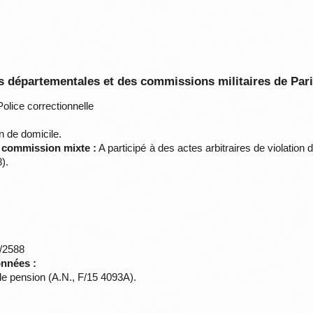
 départementales et des commissions militaires de Par
olice correctionnelle
n de domicile.
a commission mixte :
A participé à des actes arbitraires de violation
).
*/2588
onnées :
 pension (A.N., F/15 4093A).