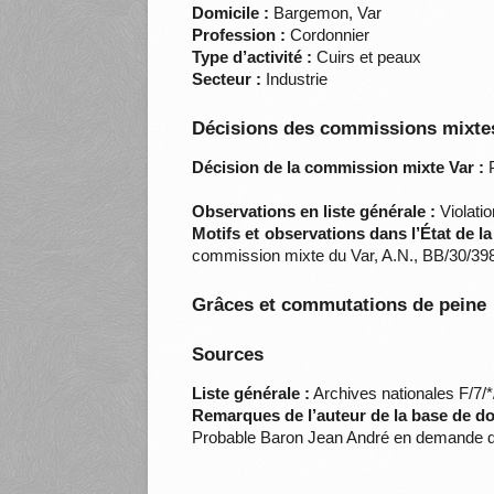
Domicile :
Bargemon, Var
Profession :
Cordonnier
Type d’activité :
Cuirs et peaux
Secteur :
Industrie
Décisions des commissions mixtes
Décision de la commission mixte Var :
P
Observations en liste générale :
Violatio
Motifs et observations dans l’État de l
commission mixte du Var, A.N., BB/30/398
Grâces et commutations de peine
Sources
Liste générale :
Archives nationales F/7/
Remarques de l’auteur de la base de d
Probable Baron Jean André en demande de