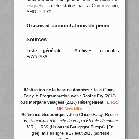
lesquels il a été statué par la Commission,
SHD, 7 J 70)
Grâces et commutations de peine
Sources
Liste générale :
Archives nationales
F/7/*/2588
Réalisation de la base de données :
Jean-Claude
Farcy ✝
Programmation web :
Rosine Fry
(2013)
puis
Morgane Valageas
(2018)
Hébergement :
LIR3S
UR 7366 UBE
Référence électronique :
Jean-Claude Farcy, Rosine
Fry,
Poursuivis à la suite du coup d’État de décembre
1851
, LIR3S (Université Bourgogne Europe), [En
ligne], mis en ligne le 27 août 2013 (adresse