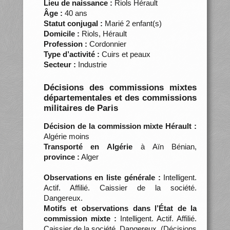
Lieu de naissance :
Riols Hérault
Âge :
40 ans
Statut conjugal :
Marié 2 enfant(s)
Domicile :
Riols, Hérault
Profession :
Cordonnier
Type d’activité :
Cuirs et peaux
Secteur :
Industrie
Décisions des commissions mixtes
départementales et des commissions
militaires de Paris
Décision de la commission mixte Hérault :
Algérie moins
Transporté en Algérie
à Aïn Bénian,
province :
Alger
Observations en liste générale :
Intelligent.
Actif. Affilié. Caissier de la société.
Dangereux.
Motifs et observations dans l’État de la
commission mixte :
Intelligent. Actif. Affilié.
Caissier de la société. Dangereux. (Décisions