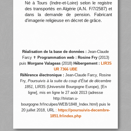
Né à Tours (Indre-et-Loire) selon le registre
des transportés en Algérie (A.N. F/7/2587) et
dans la demande de pension. Fabricant
d'imagerie religieuse en décret de grâce.
Réalisation de la base de données :
Jean-Claude
Farcy ✝
Programmation web :
Rosine Fry
(2013)
puis
Morgane Valageas
(2018)
Hébergement :
LIR3S
UR 7366 UBE
Référence électronique :
Jean-Claude Farcy, Rosine
Fry,
Poursuivis à la suite du coup d’État de décembre
1851
, LIR3S (Université Bourgogne Europe), [En
ligne], mis en ligne le 27 août 2013 (adresse
http://tristan.u-
bourgogne.fr/Inculpes/WEB/1848_Index.html) puis le
20 juillet 2018, URL :
https://poursuivis-decembre-
1851.fr/index.php