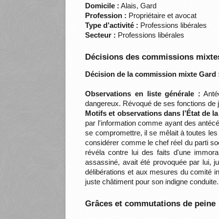
Domicile :
Alais, Gard
Profession :
Propriétaire et avocat
Type d’activité :
Professions libérales
Secteur :
Professions libérales
Décisions des commissions mixtes
Décision de la commission mixte Gard 
Observations en liste générale :
Antéc
dangereux. Révoqué de ses fonctions de ju
Motifs et observations dans l’État de l
par l'information comme ayant des antécé
se compromettre, il se mêlait à toutes les
considérer comme le chef réel du parti soc
révéla contre lui des faits d'une immoral
assassiné, avait été provoquée par lui, j
délibérations et aux mesures du comité ins
juste châtiment pour son indigne conduit
Grâces et commutations de peine