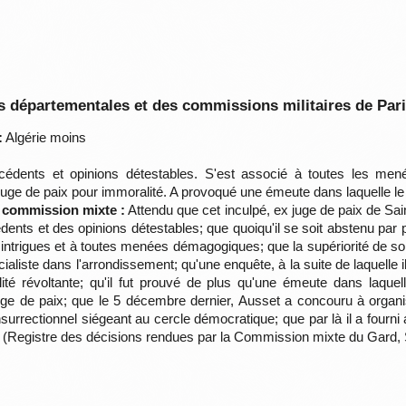
 départementales et des commissions militaires de Par
:
Algérie moins
édents et opinions détestables. S'est associé à toutes les menée
ge de paix pour immoralité. A provoqué une émeute dans laquelle le ma
a commission mixte :
Attendu que cet inculpé, ex juge de paix de Saint
dents et des opinions détestables; que quoiqu'il se soit abstenu par
 intrigues et à toutes menées démagogiques; que la supériorité de son i
ialiste dans l'arrondissement; qu'une enquête, à la suite de laquelle i
ité révoltante; qu'il fut prouvé de plus qu'une émeute dans laquell
uge de paix; que le 5 décembre dernier, Ausset a concouru à organis
urrectionnel siégeant au cercle démocratique; que par là il a fourni 
e. (Registre des décisions rendues par la Commission mixte du Gard,