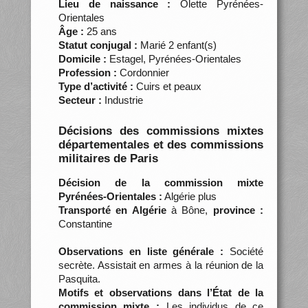
Lieu de naissance :
Olette Pyrénées-
Orientales
Âge :
25 ans
Statut conjugal :
Marié 2 enfant(s)
Domicile :
Estagel, Pyrénées-Orientales
Profession :
Cordonnier
Type d’activité :
Cuirs et peaux
Secteur :
Industrie
Décisions des commissions mixtes
départementales et des commissions
militaires de Paris
Décision de la commission mixte
Pyrénées-Orientales :
Algérie plus
Transporté en Algérie
à Bône,
province :
Constantine
Observations en liste générale :
Société
secrète. Assistait en armes à la réunion de la
Pasquita.
Motifs et observations dans l’État de la
commission mixte :
Les individus de ce