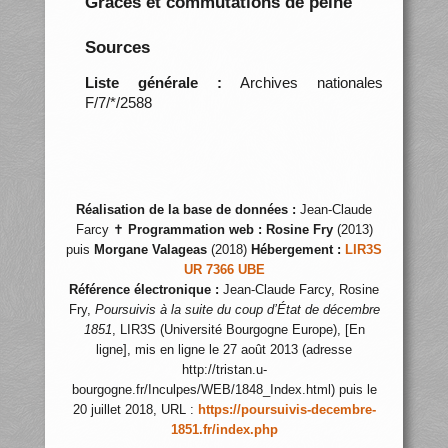
Grâces et commutations de peine
Sources
Liste générale :
Archives nationales
F/7/*/2588
Réalisation de la base de données :
Jean-Claude
Farcy ✝
Programmation web :
Rosine Fry
(2013)
puis
Morgane Valageas
(2018)
Hébergement :
LIR3S
UR 7366 UBE
Référence électronique :
Jean-Claude Farcy, Rosine
Fry,
Poursuivis à la suite du coup d’État de décembre
1851
, LIR3S (Université Bourgogne Europe), [En
ligne], mis en ligne le 27 août 2013 (adresse
http://tristan.u-
bourgogne.fr/Inculpes/WEB/1848_Index.html) puis le
20 juillet 2018, URL :
https://poursuivis-decembre-
1851.fr/index.php