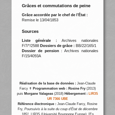
Grâces et commutations de peine
Grâce accordée par le chef de l’État :
Remise le 13/04/1853
Sources
Liste générale :
Archives nationales
F/7/*/2588
Dossiers de grâce :
BB/22/165/1
Dossier de pension
: Archives nationales
F/15/4093A
Réalisation de la base de données :
Jean-Claude
Farcy ✝
Programmation web :
Rosine Fry
(2013)
puis
Morgane Valageas
(2018)
Hébergement :
LIR3S
UR 7366 UBE
Référence électronique :
Jean-Claude Farcy, Rosine
Fry,
Poursuivis à la suite du coup d’État de décembre
1851
, LIR3S (Université Bourgogne Europe), [En