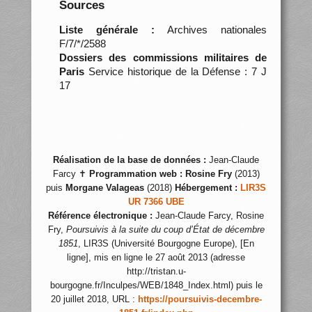
Sources
Liste générale :
Archives nationales
F/7/*/2588
Dossiers des commissions militaires de
Paris
Service historique de la Défense : 7 J
17
Réalisation de la base de données :
Jean-Claude
Farcy ✝
Programmation web :
Rosine Fry
(2013)
puis
Morgane Valageas
(2018)
Hébergement :
LIR3S
UR 7366 UBE
Référence électronique :
Jean-Claude Farcy, Rosine
Fry,
Poursuivis à la suite du coup d’État de décembre
1851
, LIR3S (Université Bourgogne Europe), [En
ligne], mis en ligne le 27 août 2013 (adresse
http://tristan.u-
bourgogne.fr/Inculpes/WEB/1848_Index.html) puis le
20 juillet 2018, URL :
https://poursuivis-decembre-