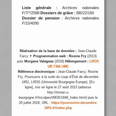
Liste générale :
Archives nationales
F/7/*/2588
Dossiers de grâce :
BB/22/160
Dossier de pension
: Archives nationales
F/15/4090
Réalisation de la base de données :
Jean-Claude
Farcy ✝
Programmation web :
Rosine Fry
(2013)
puis
Morgane Valageas
(2018)
Hébergement :
LIR3S
UR 7366 UBE
Référence électronique :
Jean-Claude Farcy, Rosine
Fry,
Poursuivis à la suite du coup d’État de décembre
1851
, LIR3S (Université Bourgogne Europe), [En
ligne], mis en ligne le 27 août 2013 (adresse
http://tristan.u-
bourgogne.fr/Inculpes/WEB/1848_Index.html) puis le
20 juillet 2018, URL :
https://poursuivis-decembre-
1851.fr/index.php