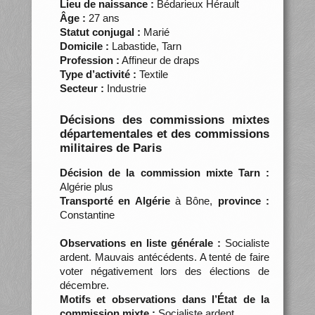
Lieu de naissance :
Bédarieux Hérault
Âge :
27 ans
Statut conjugal :
Marié
Domicile :
Labastide, Tarn
Profession :
Affineur de draps
Type d’activité :
Textile
Secteur :
Industrie
Décisions des commissions mixtes
départementales et des commissions
militaires de Paris
Décision de la commission mixte Tarn :
Algérie plus
Transporté en Algérie
à Bône,
province :
Constantine
Observations en liste générale :
Socialiste
ardent. Mauvais antécédents. A tenté de faire
voter négativement lors des élections de
décembre.
Motifs et observations dans l’État de la
commission mixte :
Socialiste ardent.