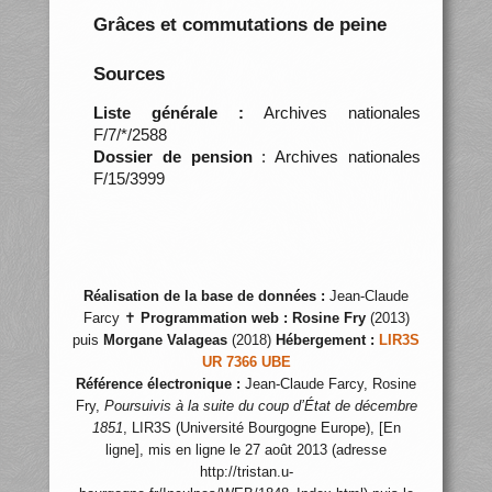
Grâces et commutations de peine
Sources
Liste générale :
Archives nationales
F/7/*/2588
Dossier de pension
: Archives nationales
F/15/3999
Réalisation de la base de données :
Jean-Claude
Farcy ✝
Programmation web :
Rosine Fry
(2013)
puis
Morgane Valageas
(2018)
Hébergement :
LIR3S
UR 7366 UBE
Référence électronique :
Jean-Claude Farcy, Rosine
Fry,
Poursuivis à la suite du coup d’État de décembre
1851
, LIR3S (Université Bourgogne Europe), [En
ligne], mis en ligne le 27 août 2013 (adresse
http://tristan.u-