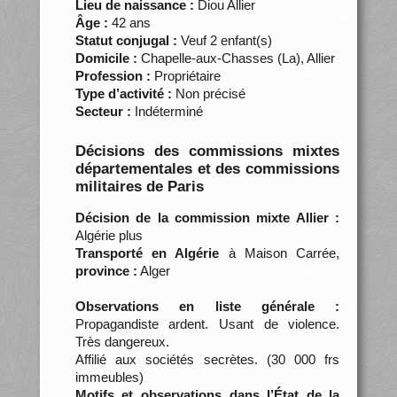
Lieu de naissance :
Diou Allier
Âge :
42 ans
Statut conjugal :
Veuf 2 enfant(s)
Domicile :
Chapelle-aux-Chasses (La), Allier
Profession :
Propriétaire
Type d’activité :
Non précisé
Secteur :
Indéterminé
Décisions des commissions mixtes
départementales et des commissions
militaires de Paris
Décision de la commission mixte Allier :
Algérie plus
Transporté en Algérie
à Maison Carrée,
province :
Alger
Observations en liste générale :
Propagandiste ardent. Usant de violence.
Très dangereux.
Affilié aux sociétés secrètes. (30 000 frs
immeubles)
Motifs et observations dans l’État de la