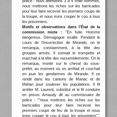
police : nous attendons 3 à 4 mille hommes,
nous mettrons les riches sur les barricades
pour leur faire recevoir les premiers coups de
la troupe, et nous irons couper le cou à tous
les prisonniers.
Motifs et observations dans l’État de la
commission mixte :
"En fuite. Homme
dangereux. Démagogue exalté. Pendant le
cours de l'insurrection de Mirande, on le
remarqua, constamment, à la tête des
groupes armés. Il sonnait le trompette et
marchait à la tête des rassemblements. On le
remarqua, monté sur le cheval du sous-
préfet, au moment où on arrêtait et couchait
en joue les gendarmes de Mirande. Il se
rendit dans les cantons de Mariac et de
Miélan pour soulever les populations. Il fit
arrêter M. Laurent, substitut et le fit conduire
en prison. Arnaudy dit au commissaire de
police : ""nous mettrons les riches sur les
barricades pour leur faire recevoir les
premiers coups de feu de la troupe et nous
irons couper le cou à tous les prisonniers"".