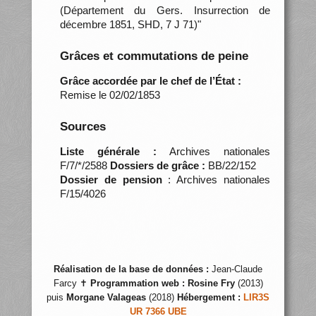
(Département du Gers. Insurrection de
décembre 1851, SHD, 7 J 71)"
Grâces et commutations de peine
Grâce accordée par le chef de l’État :
Remise le 02/02/1853
Sources
Liste générale :
Archives nationales
F/7/*/2588
Dossiers de grâce :
BB/22/152
Dossier de pension
: Archives nationales
F/15/4026
Réalisation de la base de données :
Jean-Claude
Farcy ✝
Programmation web :
Rosine Fry
(2013)
puis
Morgane Valageas
(2018)
Hébergement :
LIR3S
UR 7366 UBE