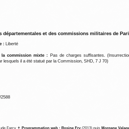
 départementales et des commissions militaires de Par
e :
Liberté
e la commission mixte :
Pas de charges suffisantes. (Insurrect
r lesquels il a été statué par la Commission, SHD, 7 J 70)
*/2588
ude Farcy ✝
Programmation web :
Rosine Fry
(2013) puis
Morgane Valag