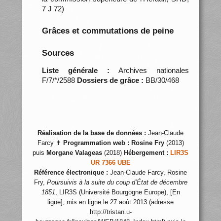
7 J 72)
Grâces et commutations de peine
Sources
Liste générale :
Archives nationales
F/7/*/2588
Dossiers de grâce :
BB/30/468
Réalisation de la base de données :
Jean-Claude
Farcy ✝
Programmation web :
Rosine Fry
(2013)
puis
Morgane Valageas
(2018)
Hébergement :
LIR3S
UR 7366 UBE
Référence électronique :
Jean-Claude Farcy, Rosine
Fry,
Poursuivis à la suite du coup d’État de décembre
1851
, LIR3S (Université Bourgogne Europe), [En
ligne], mis en ligne le 27 août 2013 (adresse
http://tristan.u-