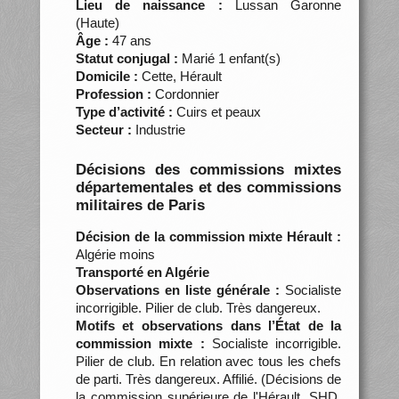
Lieu de naissance :
Lussan Garonne
(Haute)
Âge :
47 ans
Statut conjugal :
Marié 1 enfant(s)
Domicile :
Cette, Hérault
Profession :
Cordonnier
Type d’activité :
Cuirs et peaux
Secteur :
Industrie
Décisions des commissions mixtes
départementales et des commissions
militaires de Paris
Décision de la commission mixte Hérault :
Algérie moins
Transporté en Algérie
Observations en liste générale :
Socialiste
incorrigible. Pilier de club. Très dangereux.
Motifs et observations dans l’État de la
commission mixte :
Socialiste incorrigible.
Pilier de club. En relation avec tous les chefs
de parti. Très dangereux. Affilié. (Décisions de
la commission supérieure de l'Hérault, SHD,