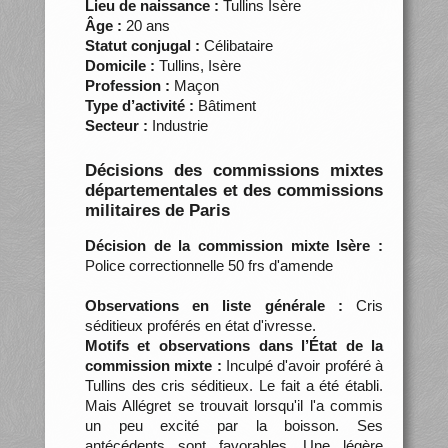
Lieu de naissance :
Tullins Isère
Âge :
20 ans
Statut conjugal :
Célibataire
Domicile :
Tullins, Isère
Profession :
Maçon
Type d’activité :
Bâtiment
Secteur :
Industrie
Décisions des commissions mixtes
départementales et des commissions
militaires de Paris
Décision de la commission mixte Isère :
Police correctionnelle 50 frs d'amende
Observations en liste générale :
Cris
séditieux proférés en état d'ivresse.
Motifs et observations dans l’État de la
commission mixte :
Inculpé d'avoir proféré à
Tullins des cris séditieux. Le fait a été établi.
Mais Allégret se trouvait lorsqu'il l'a commis
un peu excité par la boisson. Ses
antécédents sont favorables. Une légère