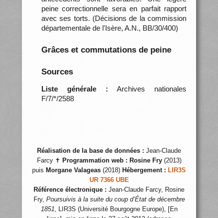
peine correctionnelle sera en parfait rapport
avec ses torts. (Décisions de la commission
départementale de l'Isère, A.N., BB/30/400)
Grâces et commutations de peine
Sources
Liste générale :
Archives nationales
F/7/*/2588
Réalisation de la base de données :
Jean-Claude
Farcy ✝
Programmation web :
Rosine Fry
(2013)
puis
Morgane Valageas
(2018)
Hébergement :
LIR3S
UR 7366 UBE
Référence électronique :
Jean-Claude Farcy, Rosine
Fry,
Poursuivis à la suite du coup d’État de décembre
1851
, LIR3S (Université Bourgogne Europe), [En