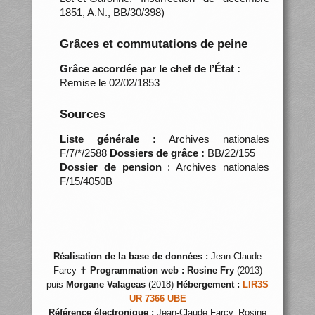
1851, A.N., BB/30/398)
Grâces et commutations de peine
Grâce accordée par le chef de l’État :
Remise le 02/02/1853
Sources
Liste générale :
Archives nationales
F/7/*/2588
Dossiers de grâce :
BB/22/155
Dossier de pension
: Archives nationales
F/15/4050B
Réalisation de la base de données :
Jean-Claude
Farcy ✝
Programmation web :
Rosine Fry
(2013)
puis
Morgane Valageas
(2018)
Hébergement :
LIR3S
UR 7366 UBE
Référence électronique :
Jean-Claude Farcy, Rosine