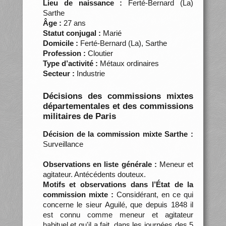
Lieu de naissance :
Ferté-Bernard (La)
Sarthe
Âge :
27 ans
Statut conjugal :
Marié
Domicile :
Ferté-Bernard (La), Sarthe
Profession :
Cloutier
Type d’activité :
Métaux ordinaires
Secteur :
Industrie
Décisions des commissions mixtes
départementales et des commissions
militaires de Paris
Décision de la commission mixte Sarthe :
Surveillance
Observations en liste générale :
Meneur et
agitateur. Antécédents douteux.
Motifs et observations dans l’État de la
commission mixte :
Considérant, en ce qui
concerne le sieur Aguilé, que depuis 1848 il
est connu comme meneur et agitateur
habituel et qu'il a fait, dans les journées des 5