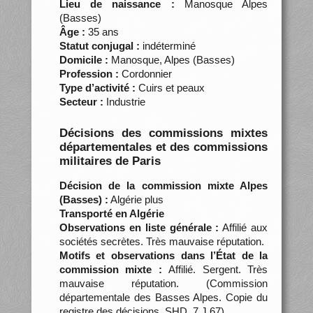
Lieu de naissance :
Manosque Alpes
(Basses)
Âge :
35 ans
Statut conjugal :
indéterminé
Domicile :
Manosque, Alpes (Basses)
Profession :
Cordonnier
Type d’activité :
Cuirs et peaux
Secteur :
Industrie
Décisions des commissions mixtes
départementales et des commissions
militaires de Paris
Décision de la commission mixte Alpes
(Basses) :
Algérie plus
Transporté en Algérie
Observations en liste générale :
Affilié aux
sociétés secrètes. Très mauvaise réputation.
Motifs et observations dans l’État de la
commission mixte :
Affilié. Sergent. Très
mauvaise réputation. (Commission
départementale des Basses Alpes. Copie du
registre des décisions, SHD, 7 J 67)