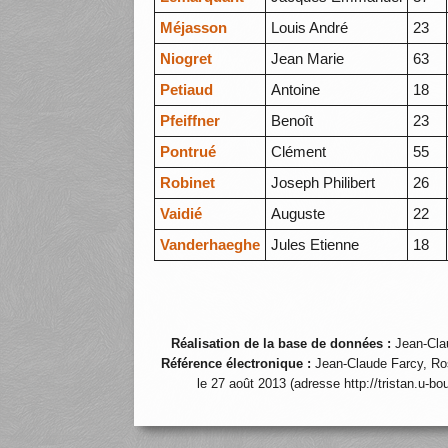
Méjasson
Louis André
23
Niogret
Jean Marie
63
Petiaud
Antoine
18
Pfeiffner
Benoît
23
Pontrué
Clément
55
Robinet
Joseph Philibert
26
Vaidié
Auguste
22
Vanderhaeghe
Jules Etienne
18
Réalisation de la base de données :
Jean-Cla
Référence électronique :
Jean-Claude Farcy, Ro
le 27 août 2013 (adresse http://tristan.u-b