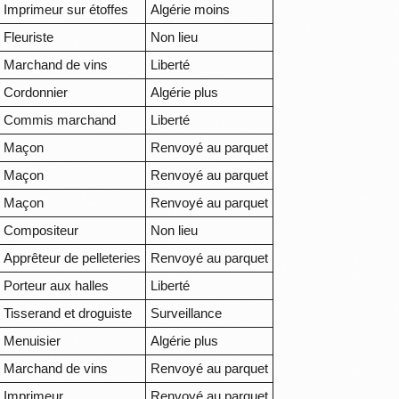
Imprimeur sur étoffes
Algérie moins
Fleuriste
Non lieu
Marchand de vins
Liberté
Cordonnier
Algérie plus
Commis marchand
Liberté
Maçon
Renvoyé au parquet
Maçon
Renvoyé au parquet
Maçon
Renvoyé au parquet
Compositeur
Non lieu
Apprêteur de pelleteries
Renvoyé au parquet
Porteur aux halles
Liberté
Tisserand et droguiste
Surveillance
Menuisier
Algérie plus
Marchand de vins
Renvoyé au parquet
Imprimeur
Renvoyé au parquet