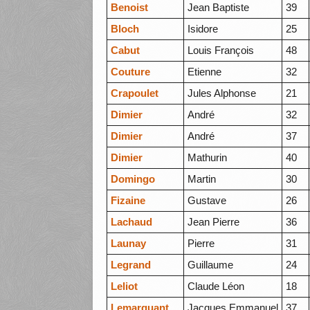
Benoist
Jean Baptiste
39
Bloch
Isidore
25
Cabut
Louis François
48
Couture
Etienne
32
Crapoulet
Jules Alphonse
21
Dimier
André
32
Dimier
André
37
Dimier
Mathurin
40
Domingo
Martin
30
Fizaine
Gustave
26
Lachaud
Jean Pierre
36
Launay
Pierre
31
Legrand
Guillaume
24
Leliot
Claude Léon
18
Lemarquant
Jacques Emmanuel
37