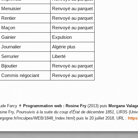
Menuisier
Renvoyé au parquet
Rentier
Renvoyé au parquet
Maçon
Renvoyé au parquet
Gainier
Expulsion
Journalier
Algérie plus
Serrurier
Liberté
Bijoutier
Renvoyé au parquet
Commis négociant
Renvoyé au parquet
ude Farcy ✝
Programmation web :
Rosine Fry
(2013) puis
Morgane Valag
sine Fry,
Poursuivis à la suite du coup d’État de décembre 1851
, LIR3S (Univ
ourgogne.fr/Inculpes/WEB/1848_Index.html) puis le 20 juillet 2018, URL :
https