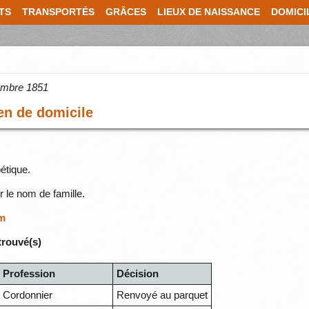
TS
TRANSPORTÉS
GRÂCES
LIEUX DE NAISSANCE
DOMICI
cembre 1851
en de domicile
étique.
r le nom de famille.
om
trouvé(s)
Profession
Décision
Cordonnier
Renvoyé au parquet