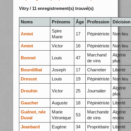
Vitry / 11 enregistrement(s) trouvé(s)
Noms
Prénoms
Âge
Profession
Décision
Spire
Amiot
17
Pépiniériste
Non lieu
Marie
Amiot
Victor
16
Pépiniériste
Non lieu
Marchand
Algérie
Bonnet
Louis
47
de vins
plus
Bourdilliat
Joseph
17
Charretier
Liberté
Drescot
Louis
19
Pépiniériste
Non lieu
Algérie
Drouhin
Victor
25
Journalier
plus
Gaucher
Auguste
18
Pépiniériste
Liberté
Guénot, née
Marie
Marchande
Algérie
53
Duval
Véronique
de vins
moins
Jeanbard
Eugène
34
Propriétaire
Liberté