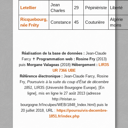
Jean
Letellier
29
Pépiniériste
Liberté
Charles
Ricquebourg,
Algérie
Constance
45
Couturière
née Fréty
moins
Réalisation de la base de données :
Jean-Claude
Farcy ✝
Programmation web :
Rosine Fry
(2013)
puis
Morgane Valageas
(2018)
Hébergement :
LIR3S
UR 7366 UBE
Référence électronique :
Jean-Claude Farcy, Rosine
Fry,
Poursuivis à la suite du coup d’État de décembre
1851
, LIR3S (Université Bourgogne Europe), [En
ligne], mis en ligne le 27 août 2013 (adresse
http://tristan.u-
bourgogne.fr/Inculpes/WEB/1848_Index.html) puis le
20 juillet 2018, URL :
https://poursuivis-decembre-
1851.fr/index.php