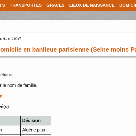
TS
TRANSPORTÉS
GRÂCES
LIEUX DE NAISSANCE
DOMICI
cembre 1851
micile en banlieue parisienne (Seine moins Pa
étique.
r le nom de famille.
om
vé(s)
Décision
n
Algérie plus