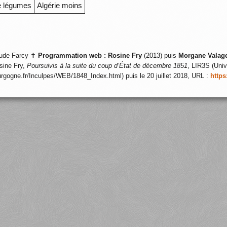
e légumes
Algérie moins
ude Farcy ✝
Programmation web :
Rosine Fry
(2013) puis
Morgane Valag
sine Fry,
Poursuivis à la suite du coup d’État de décembre 1851
, LIR3S (Univ
ourgogne.fr/Inculpes/WEB/1848_Index.html) puis le 20 juillet 2018, URL :
https