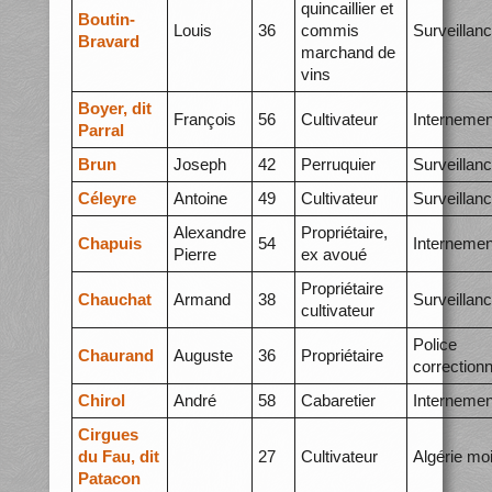
quincaillier et
Boutin-
Louis
36
commis
Surveillan
Bravard
marchand de
vins
Boyer, dit
François
56
Cultivateur
Internemen
Parral
Brun
Joseph
42
Perruquier
Surveillan
Céleyre
Antoine
49
Cultivateur
Surveillan
Alexandre
Propriétaire,
Chapuis
54
Internemen
Pierre
ex avoué
Propriétaire
Chauchat
Armand
38
Surveillan
cultivateur
Police
Chaurand
Auguste
36
Propriétaire
correctionn
Chirol
André
58
Cabaretier
Internemen
Cirgues
du Fau, dit
27
Cultivateur
Algérie mo
Patacon