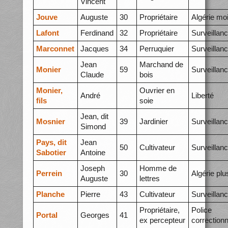
Vincent
Jouve
Auguste
30
Propriétaire
Algérie mo
Lafont
Ferdinand
32
Propriétaire
Surveillan
Marconnet
Jacques
34
Perruquier
Surveillan
Jean
Marchand de
Monier
59
Surveillan
Claude
bois
Monier,
Ouvrier en
André
Liberté
fils
soie
Jean, dit
Mosnier
39
Jardinier
Surveillan
Simond
Pays, dit
Jean
50
Cultivateur
Surveillan
Sabotier
Antoine
Joseph
Homme de
Perrein
30
Algérie plu
Auguste
lettres
Planche
Pierre
43
Cultivateur
Surveillan
Propriétaire,
Police
Portal
Georges
41
ex percepteur
correctionn