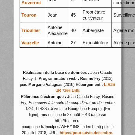
Auvernot
correctionn
Propriétaire
Touron
Jean
45
Surveillan
cultivateur
Antoine
Trioullier
40
Aubergiste
Algérie mo
Alexandre
Vauzelle
Antoine
27
Ex instituteur
Algérie plu
Réalisation de la base de données :
Jean-Claude
Farcy ✝
Programmation web :
Rosine Fry
(2013)
puis
Morgane Valageas
(2018)
Hébergement :
LIR3S
UR 7366 UBE
Référence électronique :
Jean-Claude Farcy, Rosine
Fry,
Poursuivis à la suite du coup d’État de décembre
1851
, LIR3S (Université Bourgogne Europe), [En
ligne], mis en ligne le 27 août 2013 (adresse
http://tristan.u-
bourgogne.fr/Inculpes/WEB/1848_Index.html) puis le
20 juillet 2018, URL :
https://poursuivis-decembre-