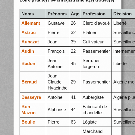
Noms
Prénoms
Âge
Profession
Décision
Allemant
Gustave
26
Clerc d'avoué
Liberté
Astruc
Pierre
32
Plâtrier
Surveillan
Aubazat
Jean
39
Cultivateur
Surveillan
Audin
François
22
Passementier
Internemen
Jean
Serrurier
Badon
45
Liberté
Antoine
forgeron
Jean
Béraud
Claude
29
Passementier
Algérie mo
Hyacinthe
Besseyre
Antoine
41
Aubergiste
Algérie plu
Bon-
Fabricant de
Alphonse
44
Surveillan
Mazon
chandelles
Boulle
Pierre
63
Légiste
Surveillan
Marchand