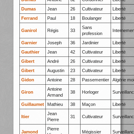
Dumas
Jean
26
Cultivateur
Liberté
Ferrand
Paul
18
Boulanger
Liberté
Sans
Ganirol
Régis
33
Internemen
profession
Garnier
Joseph
36
Jardinier
Liberté
Gauthier
Jean
42
Cultivateur
Liberté
Gibert
André
26
Cultivateur
Liberté
Gibert
Augustin
23
Cultivateur
Liberté
Gidon
Antoine
28
Passementier
Algérie mo
Antoine
Giron
38
Horloger
Surveillan
Armand
Guillaumet
Mathieu
38
Maçon
Liberté
Jean
Itier
31
Cultivateur
Surveillan
Pierre
Pierre
Jamond
Mégissier
Surveillan