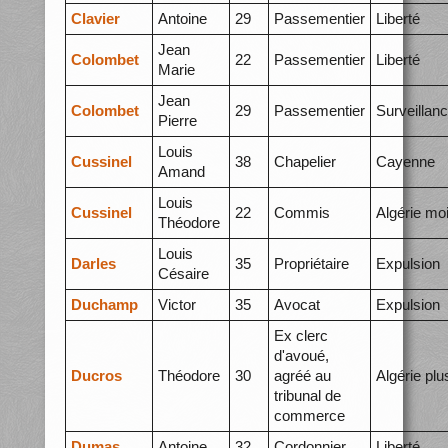
Clavier
Antoine
29
Passementier
Liberté
Jean
Colombet
22
Passementier
Liberté
Marie
Jean
Colombet
29
Passementier
Surveillan
Pierre
Louis
Cussinel
38
Chapelier
Cayenne
Amand
Louis
Cussinel
22
Commis
Algérie mo
Théodore
Louis
Darles
35
Propriétaire
Expulsion
Césaire
Duchamp
Victor
35
Avocat
Expulsion
Ex clerc
d'avoué,
Ducros
Théodore
30
agréé au
Algérie plu
tribunal de
commerce
Dumas
Antoine
32
Cordonnier
Liberté