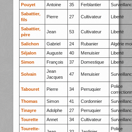
Pouyet
Antoine
35
Ferblantier
Surveillan
Sabattier,
Pierre
27
Cultivateur
Liberté
fils
Sabattier,
Jean
53
Cultivateur
Liberté
père
Salichon
Gabriel
24
Rubanier
Algérie mo
Séjalon
Auguste
40
Menuisier
Liberté
Simon
François
37
Domestique
Liberté
Jean
Solvain
47
Menuisier
Surveillan
Jacques
Police
Tabouret
Pierre
34
Perruquier
correctionn
Thomas
Simon
41
Cordonnier
Surveillan
Tinayre
Adolphe
27
Perruquier
Surveillan
Tourette
Annet
34
Cultivateur
Surveillan
Tourette-
Police
Jean
32
Jardinier