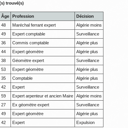
s) trouvé(s)
Âge
Profession
Décision
48
Maréchal ferrant expert
Algérie moins
49
Expert comptable
Surveillance
36
Commis comptable
Algérie plus
44
Expert géomètre
Algérie plus
38
Géomètre expert
Surveillance
53
Expert géomètre
Algérie plus
35
Comptable
Algérie plus
42
Expert
Surveillance
59
Expert arpenteur et ancien Maire
Algérie moins
27
Ex géomètre expert
Surveillance
49
Expert géomètre
Algérie plus
42
Expert
Expulsion