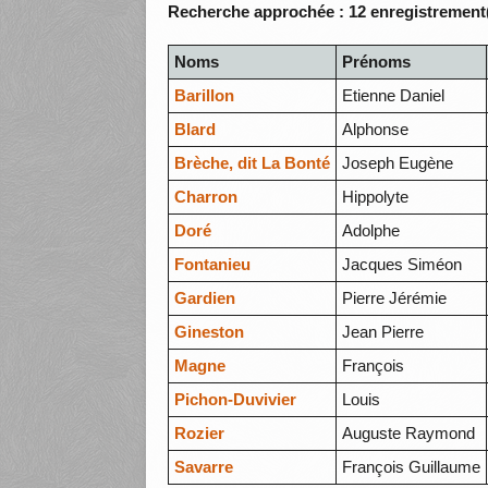
Recherche approchée : 12 enregistrement(
Noms
Prénoms
Barillon
Etienne Daniel
Blard
Alphonse
Brèche, dit La Bonté
Joseph Eugène
Charron
Hippolyte
Doré
Adolphe
Fontanieu
Jacques Siméon
Gardien
Pierre Jérémie
Gineston
Jean Pierre
Magne
François
Pichon-Duvivier
Louis
Rozier
Auguste Raymond
Savarre
François Guillaume