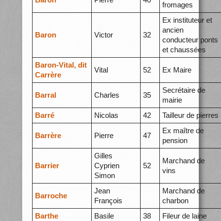
fromages
Ex instituteur et
ancien
Baron
Victor
32
conducteur ponts
et chaussées
Baron-Vital, dit
Vital
52
Ex Maire
Carrère
Secrétaire de
Barral
Charles
35
mairie
Barré
Nicolas
42
Tailleur de pierres
Ex maître de
Barrère
Pierre
47
pension
Gilles
Marchand de
Barrier
Cyprien
52
vins
Simon
Jean
Marchand de
Barroche
François
charbon
Barthe
Basile
38
Fileur de laine