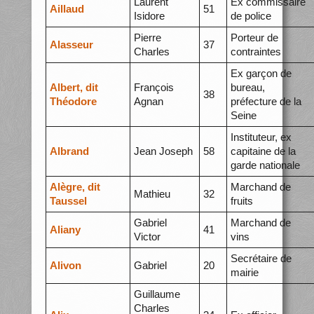
Laurent
Ex commissaire
Aillaud
51
Isidore
de police
Pierre
Porteur de
Alasseur
37
Charles
contraintes
Ex garçon de
Albert, dit
François
bureau,
38
Théodore
Agnan
préfecture de la
Seine
Instituteur, ex
Albrand
Jean Joseph
58
capitaine de la
garde nationale
Alègre, dit
Marchand de
Mathieu
32
Taussel
fruits
Gabriel
Marchand de
Aliany
41
Victor
vins
Secrétaire de
Alivon
Gabriel
20
mairie
Guillaume
Charles