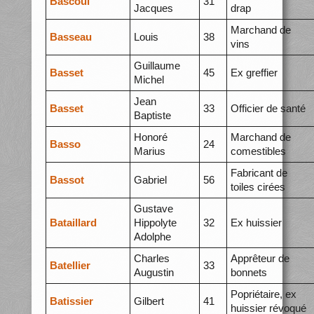
Bascoul
31
Jacques
drap
Marchand de
Basseau
Louis
38
vins
Guillaume
Basset
45
Ex greffier
Michel
Jean
Basset
33
Officier de santé
Baptiste
Honoré
Marchand de
Basso
24
Marius
comestibles
Fabricant de
Bassot
Gabriel
56
toiles cirées
Gustave
Bataillard
Hippolyte
32
Ex huissier
Adolphe
Charles
Apprêteur de
Batellier
33
Augustin
bonnets
Popriétaire, ex
Batissier
Gilbert
41
huissier révoqué