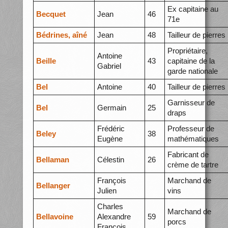
Ex capitaine au
Becquet
Jean
46
71e
Bédrines, aîné
Jean
48
Tailleur de pierres
Propriétaire,
Antoine
Beille
43
capitaine de la
Gabriel
garde nationale
Bel
Antoine
40
Tailleur de pierres
Garnisseur de
Bel
Germain
25
draps
Frédéric
Professeur de
Beley
38
Eugène
mathématiques
Fabricant de
Bellaman
Célestin
26
crème de tartre
François
Marchand de
Bellanger
Julien
vins
Charles
Marchand de
Bellavoine
Alexandre
59
porcs
François