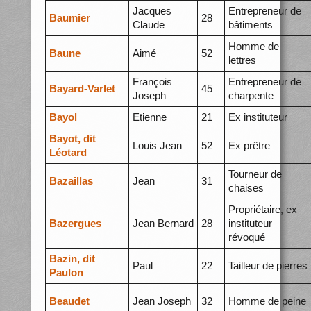
Jacques
Entrepreneur de
Baumier
28
Claude
bâtiments
Homme de
Baune
Aimé
52
lettres
François
Entrepreneur de
Bayard-Varlet
45
Joseph
charpente
Bayol
Etienne
21
Ex instituteur
Bayot, dit
Louis Jean
52
Ex prêtre
Léotard
Tourneur de
Bazaillas
Jean
31
chaises
Propriétaire, ex
Bazergues
Jean Bernard
28
instituteur
révoqué
Bazin, dit
Paul
22
Tailleur de pierres
Paulon
Beaudet
Jean Joseph
32
Homme de peine