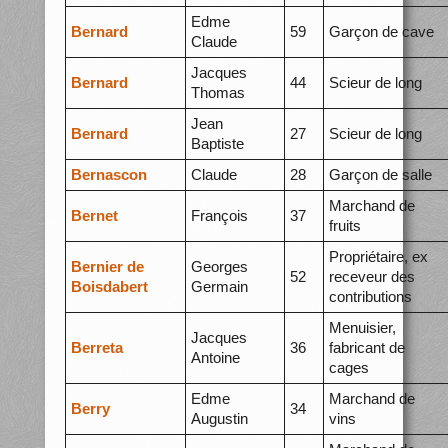
Edme
Bernard
59
Garçon de cave
Claude
Jacques
Bernard
44
Scieur de long
Thomas
Jean
Bernard
27
Scieur de long
Baptiste
Bernascon
Claude
28
Garçon de salle
Marchand de
Bernet
François
37
fruits
Propriétaire, ex
Bernier de
Georges
52
receveur des
Boisdabert
Germain
contributions
Menuisier,
Jacques
Berreta
36
fabricant de
Antoine
cages
Edme
Marchand de
Berry
34
Augustin
vins