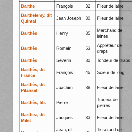
Barthe
François
32
Fileur de laine
Barthelemy, dit
Jean Joseph
30
Fileur de laine
Quintal
Marchand de
Barthès
Henry
35
laines
Apprêteur de
Barthès
Romain
53
draps
Barthès
Séverin
30
Tondeur de draps
Barthès, dit
François
45
Scieur de long
France
Barthès, dit
Joachim
38
Fileur de laine
Pilanset
Traceur de
Barthès, fils
Pierre
pierres
Barthez, dit
Jacques
33
Fileur de laine
Milet
Jean, dit
Tisserand de