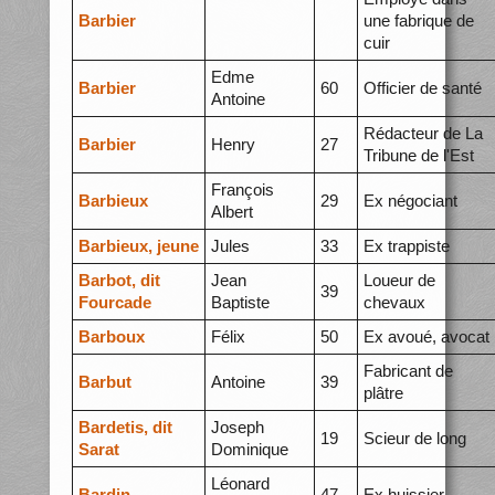
Barbier
une fabrique de
cuir
Edme
Barbier
60
Officier de santé
Antoine
Rédacteur de La
Barbier
Henry
27
Tribune de l'Est
François
Barbieux
29
Ex négociant
Albert
Barbieux, jeune
Jules
33
Ex trappiste
Barbot, dit
Jean
Loueur de
39
Fourcade
Baptiste
chevaux
Barboux
Félix
50
Ex avoué, avocat
Fabricant de
Barbut
Antoine
39
plâtre
Bardetis, dit
Joseph
19
Scieur de long
Sarat
Dominique
Léonard
Bardin
47
Ex huissier