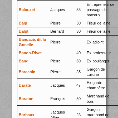
Entrepreneur de
Balouzet
Jacques
35
passage de
bateaux
Balp
Pierre
30
Fileur de laine
Balpt
Bernard
30
Fileur de laine
Bandacé, dit la
Pierre
Ex adjoint
Gonelle
Banon-Rivet
40
Ex professeur
Banq
Pierre
60
Ex boulanger
Garçon de
Barachin
Pierre
35
cuisine
Ex garde
Barate
Jacques
47
champêtre
Marchand de
Baraton
François
50
bois
Garçon
Jacques
Barbaux
23
marchand de
Alfred