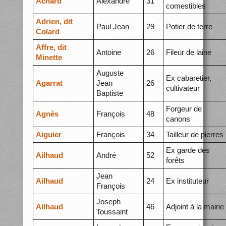
Achard
Alexandre
31
comestibles
Adrien, dit
Paul Jean
29
Potier de terre
Colard
Affre, dit
Antoine
26
Fileur de laine
Minette
Auguste
Ex cabaretier,
Agarrat
Jean
26
cultivateur
Baptiste
Forgeur de
Agnès
François
48
canons
Aiguier
François
34
Tailleur de pierres
Ex garde des
Ailhaud
André
52
forêts
Jean
Ailhaud
24
Ex instituteur
François
Joseph
Ailhaud
46
Adjoint à la mairie
Toussaint