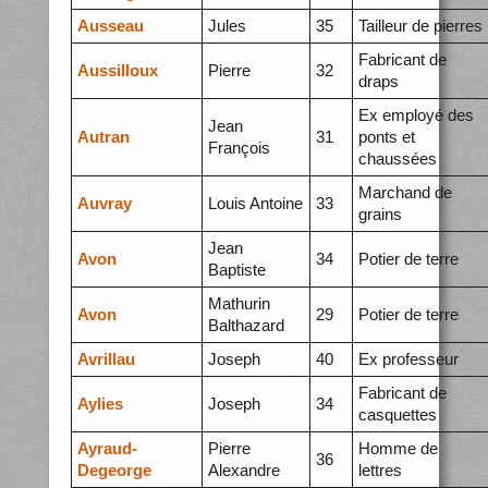
Ausseau
Jules
35
Tailleur de pierres
Fabricant de
Aussilloux
Pierre
32
draps
Ex employé des
Jean
Autran
31
ponts et
François
chaussées
Marchand de
Auvray
Louis Antoine
33
grains
Jean
Avon
34
Potier de terre
Baptiste
Mathurin
Avon
29
Potier de terre
Balthazard
Avrillau
Joseph
40
Ex professeur
Fabricant de
Aylies
Joseph
34
casquettes
Ayraud-
Pierre
Homme de
36
Degeorge
Alexandre
lettres