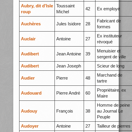
Aubry, dit d'Isle
Toussaint
42
Ex employé
roup
Michel
Fabricant de
Auchères
Jules Isidore
28
formes
Ex instituteur
Auclair
Antoine
27
révoqué
Menuisier et
Audibert
Jean Antoine
39
sergent de ville
Audibert
Jean Joseph
Scieur de long
Marchand de
Audier
Pierre
48
tartre
Propriétaire, ex
Audouard
Pierre André
60
Maire
Homme de peine
Audouy
François
38
au Journal Le
Peuple
Audoyer
Antoine
27
Tailleur de pierres