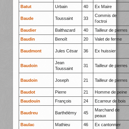
Batut
Urbain
40
Ex Maire
Commis de
Baude
Toussaint
33
l'octroi
Baudier
Balthazard
40
Tailleur de pierres
Baudin
Benoît
20
Valet de ferme
Baudmont
Jules César
36
Ex huissier
Jean
Baudoin
31
Tailleur de pierres
Toussaint
Baudoin
Joseph
21
Tailleur de pierres
Baudot
Pierre
21
Homme de peine
Baudouin
François
24
Ecarreur de bois
Marchand de
Baudreu
Barthélémy
45
peaux
Baulac
Mathieu
46
Ex cantonnier