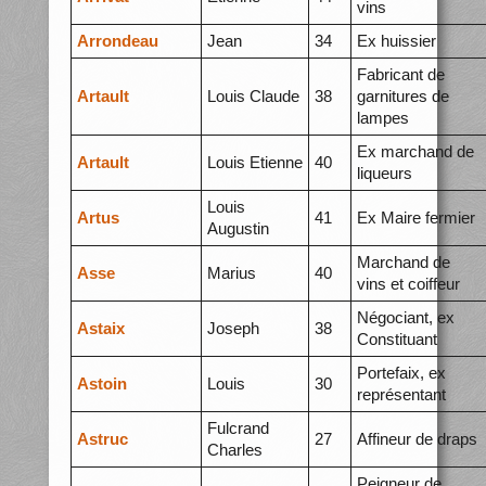
vins
Arrondeau
Jean
34
Ex huissier
Fabricant de
Artault
Louis Claude
38
garnitures de
lampes
Ex marchand de
Artault
Louis Etienne
40
liqueurs
Louis
Artus
41
Ex Maire fermier
Augustin
Marchand de
Asse
Marius
40
vins et coiffeur
Négociant, ex
Astaix
Joseph
38
Constituant
Portefaix, ex
Astoin
Louis
30
représentant
Fulcrand
Astruc
27
Affineur de draps
Charles
Peigneur de