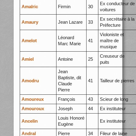
Ex conducteur de
Amalric
Firmin
30
voitures
Ex secrétaire à la
Amaury
Jean Lazare
33
Préfecture
Violoniste et
Léonard
Amelot
41
maître de
Marc Marie
musique
Creuseur de
Amiel
Antoine
25
puits
Jean
Baptiste, dit
Amodru
41
Tailleur de pierres
Claude
Pierre
Amoureux
François
43
Scieur de long
Amouroux
Joseph
44
Ex instituteur
Louis Honoré
Ancelin
Ex instituteur
Eugène
Andral
Pierre
34
Fileur de laine