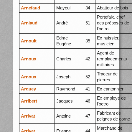
Arnefaud
Mayeul
34
Abatteur de bois
Portefaix, chef
Arniaud
André
51
des préposés de
l'octroi
Edme
Ex huissier,
Arnoult
35
Eugène
musicien
Agent de
Arnoux
Charles
42
remplacements
militaires
Traceur de
Arnoux
Joseph
52
pierres
Arquey
Raymond
41
Ex cantonnier
Ex employé de
Arribert
Jacques
46
l'octroi
Fabricant de
Arrivat
Antoine
47
peignes de corne
Marchand de
Arrivat
Etienne
44