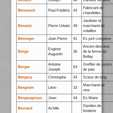
Fabricant de
Benezech
Paul Frédéric
43
chandelles
Jardinier et
Benoist
Pierre Urbain
49
marchand de
volailles
Bérenger
Jean Pierre
41
Ex juré compteur
Ancien directeur
Eugène
Berge
36
de la ferme du
Augustin
Bellay
Antoine
Greffier de justice
Berger
63
Joseph
de paix
Bergery
Christophe
43
Scieur de long
Marchand de
Bergevin
Léon
33
vins
Bergougnoux
Jean
44
Ex Maire
Gardien de
Bernard
Achille
fonderie