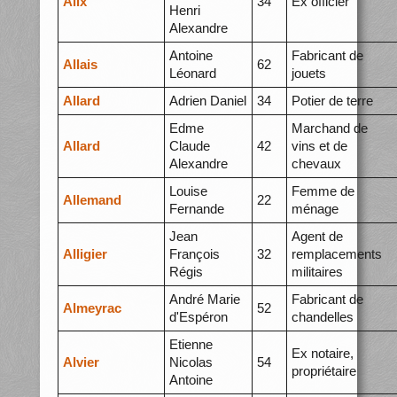
Alix
34
Ex officier
Henri
Alexandre
Antoine
Fabricant de
Allais
62
Léonard
jouets
Allard
Adrien Daniel
34
Potier de terre
Edme
Marchand de
Allard
Claude
42
vins et de
Alexandre
chevaux
Louise
Femme de
Allemand
22
Fernande
ménage
Jean
Agent de
Alligier
François
32
remplacements
Régis
militaires
André Marie
Fabricant de
Almeyrac
52
d'Espéron
chandelles
Etienne
Ex notaire,
Alvier
Nicolas
54
propriétaire
Antoine