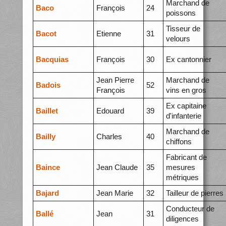
Marchand de
Baco
François
24
poissons
Tisseur de
Bacot
Etienne
31
velours
Bacquias
François
30
Ex cantonnier
Jean Pierre
Marchand de
Badois
52
François
vins en gros
Ex capitaine
Baillet
Edouard
39
d'infanterie
Marchand de
Bailly
Charles
40
chiffons
Fabricant de
Baince
Jean Claude
35
mesures
métriques
Bajard
Jean Marie
32
Tailleur de pierres
Conducteur de
Ballé
Jean
31
diligences