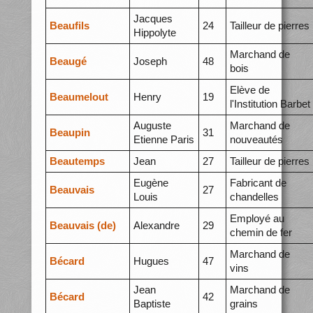
Jacques
Beaufils
24
Tailleur de pierres
Hippolyte
Marchand de
Beaugé
Joseph
48
bois
Elève de
Beaumelout
Henry
19
l'Institution Barbet
Auguste
Marchand de
Beaupin
31
Etienne Paris
nouveautés
Beautemps
Jean
27
Tailleur de pierres
Eugène
Fabricant de
Beauvais
27
Louis
chandelles
Employé au
Beauvais (de)
Alexandre
29
chemin de fer
Marchand de
Bécard
Hugues
47
vins
Jean
Marchand de
Bécard
42
Baptiste
grains