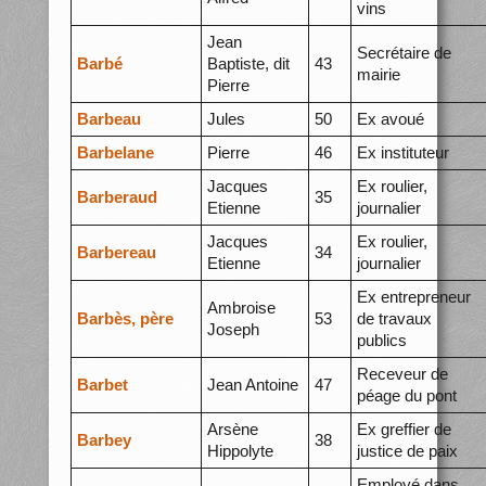
vins
Jean
Secrétaire de
Barbé
Baptiste, dit
43
mairie
Pierre
Barbeau
Jules
50
Ex avoué
Barbelane
Pierre
46
Ex instituteur
Jacques
Ex roulier,
Barberaud
35
Etienne
journalier
Jacques
Ex roulier,
Barbereau
34
Etienne
journalier
Ex entrepreneur
Ambroise
Barbès, père
53
de travaux
Joseph
publics
Receveur de
Barbet
Jean Antoine
47
péage du pont
Arsène
Ex greffier de
Barbey
38
Hippolyte
justice de paix
Employé dans