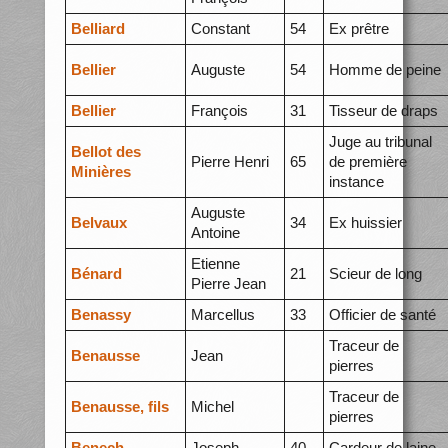
Belliard
Constant
54
Ex prêtre
Bellier
Auguste
54
Homme de peine
Bellier
François
31
Tisseur de draps
Juge au tribunal
Bellot des
Pierre Henri
65
de première
Minières
instance
Auguste
Belvaux
34
Ex huissier
Antoine
Etienne
Bénard
21
Scieur de long
Pierre Jean
Benassy
Marcellus
33
Officier de santé
Traceur de
Benausse
Jean
pierres
Traceur de
Benausse, fils
Michel
pierres
Benech
Joseph
40
Cardeur de laine