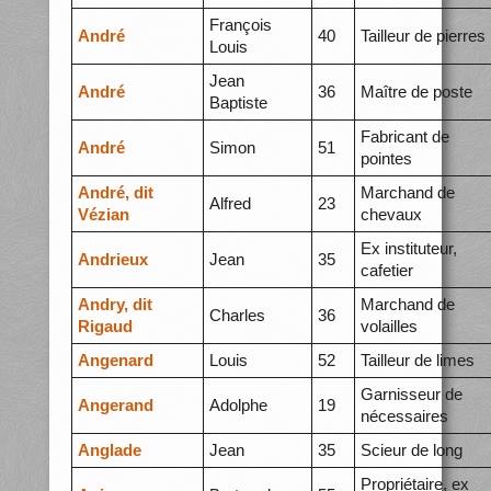
François
André
40
Tailleur de pierres
Louis
Jean
André
36
Maître de poste
Baptiste
Fabricant de
André
Simon
51
pointes
André, dit
Marchand de
Alfred
23
Vézian
chevaux
Ex instituteur,
Andrieux
Jean
35
cafetier
Andry, dit
Marchand de
Charles
36
Rigaud
volailles
Angenard
Louis
52
Tailleur de limes
Garnisseur de
Angerand
Adolphe
19
nécessaires
Anglade
Jean
35
Scieur de long
Propriétaire, ex