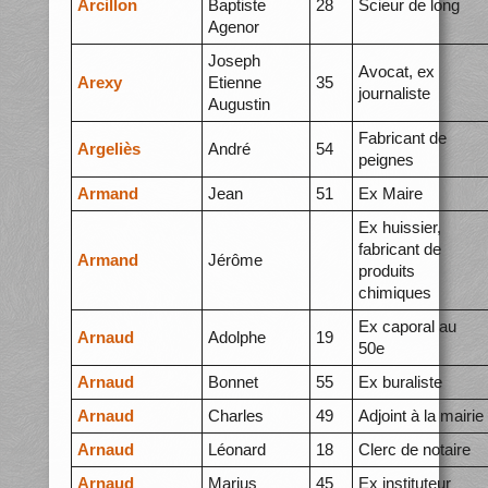
Arcillon
Baptiste
28
Scieur de long
Agenor
Joseph
Avocat, ex
Arexy
Etienne
35
journaliste
Augustin
Fabricant de
Argeliès
André
54
peignes
Armand
Jean
51
Ex Maire
Ex huissier,
fabricant de
Armand
Jérôme
produits
chimiques
Ex caporal au
Arnaud
Adolphe
19
50e
Arnaud
Bonnet
55
Ex buraliste
Arnaud
Charles
49
Adjoint à la mairie
Arnaud
Léonard
18
Clerc de notaire
Arnaud
Marius
45
Ex instituteur