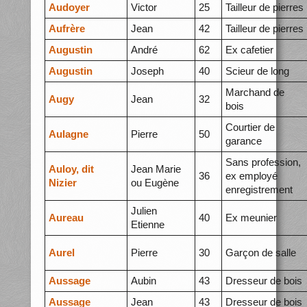
Audoyer
Victor
25
Tailleur de pierres
Aufrère
Jean
42
Tailleur de pierres
Augustin
André
62
Ex cafetier
Augustin
Joseph
40
Scieur de long
Marchand de
Augy
Jean
32
bois
Courtier de
Aulagne
Pierre
50
garance
Sans profession,
Auloy, dit
Jean Marie
36
ex employé
Nizier
ou Eugène
enregistrement
Julien
Aureau
40
Ex meunier
Etienne
Aurel
Pierre
30
Garçon de salle
Aussage
Aubin
43
Dresseur de bois
Aussage
Jean
43
Dresseur de bois