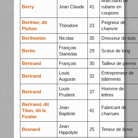
Marchand de
Berry
Jean Claude
41
rubans en
coupons
Berthier, dit
Peigneur de
Théodore
23
Pichon
chanvre
Berthomier
Nicolas
35
Dresseur de bois
François
Bertin
29
Scieur de long
Stanislas
Bertrand
François
30
Tailleur de pierres
Louis
Entrepreneur de
Bertrand
32
Auguste
bâtiments
Louis
Homme de
Bertrand
37
Prudent
lettres
Bertrand, dit
Jean
Fabricant de
Titon, dit le
41
Baptiste
charrues
Fustier
Jean
Besnard
25
Teneur de livres
Hippolyte