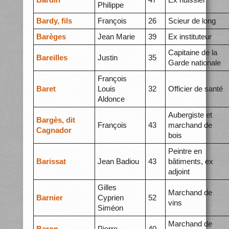
Philippe
Bardy, fils
François
26
Scieur de long
Barèges
Jean Marie
39
Ex instituteur
Capitaine de la
Bareilles
Justin
35
Garde nationale
François
Baret
Louis
32
Officier de santé
Aldonce
Aubergiste et
Bargès, dit
François
43
marchand de
Cagnador
bois
Peintre en
Barissat
Jean Badiou
43
bâtiments, ex
adjoint
Gilles
Marchand de
Barnier
Cyprien
52
vins
Siméon
Marchand de
Baron
Pierre
40