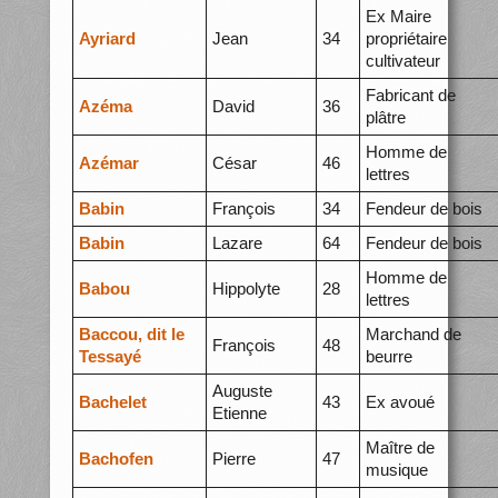
Ex Maire
Ayriard
Jean
34
propriétaire
cultivateur
Fabricant de
Azéma
David
36
plâtre
Homme de
Azémar
César
46
lettres
Babin
François
34
Fendeur de bois
Babin
Lazare
64
Fendeur de bois
Homme de
Babou
Hippolyte
28
lettres
Baccou, dit le
Marchand de
François
48
Tessayé
beurre
Auguste
Bachelet
43
Ex avoué
Etienne
Maître de
Bachofen
Pierre
47
musique