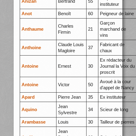
Anizan
Bertrand
55
instituteur
Anot
Benoît
60
Peigneur de laine
Garçon
Charles
Anthaume
21
marchand de
Firmin
vins
Claude Louis
Fabricant de
Anthoine
37
Magloire
chaux
Ex rédacteur du
Antoine
Ernest
30
Journal la Voix du
proscrit
Avoué à la cour
Antoine
Victor
50
d'appel de Nancy
Apard
Pierre Jean
35
Ex instituteur
Jean
Aquino
34
Scieur de long
Sylvestre
Arambasse
Louis
30
Tailleur de pierres
Jean