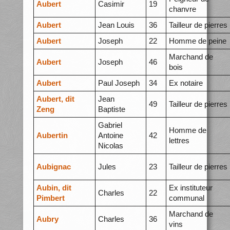
Aubert
Casimir
19
chanvre
Aubert
Jean Louis
36
Tailleur de pierres
Aubert
Joseph
22
Homme de peine
Marchand de
Aubert
Joseph
46
bois
Aubert
Paul Joseph
34
Ex notaire
Aubert, dit
Jean
49
Tailleur de pierres
Zeng
Baptiste
Gabriel
Homme de
Aubertin
Antoine
42
lettres
Nicolas
Aubignac
Jules
23
Tailleur de pierres
Aubin, dit
Ex instituteur
Charles
22
Pimbert
communal
Marchand de
Aubry
Charles
36
vins