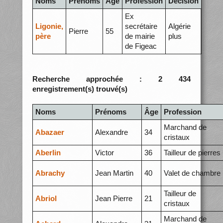
Noms
Prénoms
Âge
Profession
Décision
Ex
Ligonie,
secrétaire
Algérie
Pierre
55
père
de mairie
plus
de Figeac
Recherche approchée : 2 434
enregistrement(s) trouvé(s)
Noms
Prénoms
Âge
Profession
Marchand de
Abazaer
Alexandre
34
cristaux
Aberlin
Victor
36
Tailleur de pierres
Abrachy
Jean Martin
40
Valet de chambre
Tailleur de
Abriol
Jean Pierre
21
cristaux
Marchand de