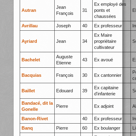
Ex employé des
Jean
Autran
31
ponts et
E
François
chaussées
Avrillau
Joseph
40
Ex professeur
I
Ex Maire
Ayriard
Jean
34
propriétaire
S
cultivateur
Auguste
Bachelet
43
Ex avoué
E
Etienne
P
Bacquias
François
30
Ex cantonnier
c
Ex capitaine
Baillet
Edouard
39
S
d'infanterie
Bandacé, dit la
Pierre
Ex adjoint
A
Gonelle
Banon-Rivet
40
Ex professeur
I
Banq
Pierre
60
Ex boulanger
L