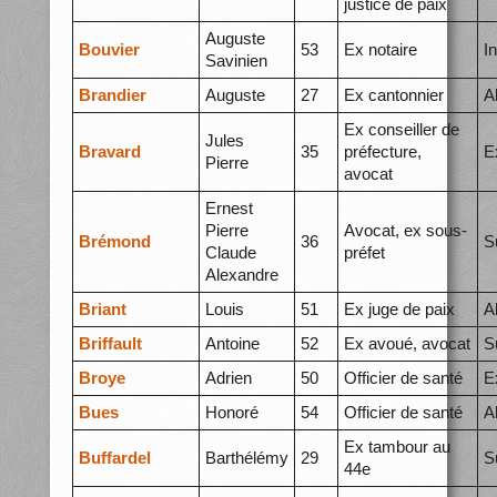
justice de paix
Auguste
Bouvier
53
Ex notaire
I
Savinien
Brandier
Auguste
27
Ex cantonnier
A
Ex conseiller de
Jules
Bravard
35
préfecture,
E
Pierre
avocat
Ernest
Pierre
Avocat, ex sous-
Brémond
36
S
Claude
préfet
Alexandre
Briant
Louis
51
Ex juge de paix
A
Briffault
Antoine
52
Ex avoué, avocat
S
Broye
Adrien
50
Officier de santé
E
Bues
Honoré
54
Officier de santé
A
Ex tambour au
Buffardel
Barthélémy
29
S
44e