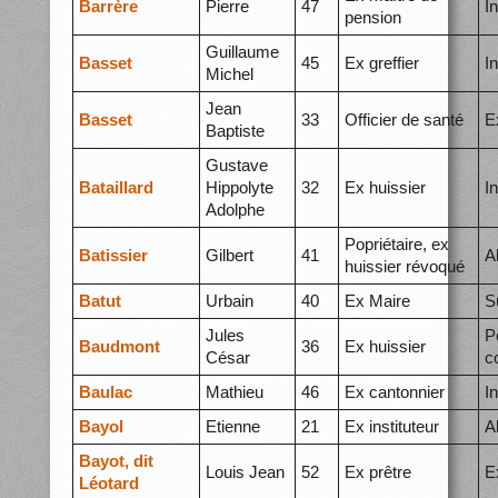
Barrère
Pierre
47
I
pension
Guillaume
Basset
45
Ex greffier
I
Michel
Jean
Basset
33
Officier de santé
E
Baptiste
Gustave
Bataillard
Hippolyte
32
Ex huissier
I
Adolphe
Popriétaire, ex
Batissier
Gilbert
41
A
huissier révoqué
Batut
Urbain
40
Ex Maire
S
Jules
P
Baudmont
36
Ex huissier
César
c
Baulac
Mathieu
46
Ex cantonnier
I
Bayol
Etienne
21
Ex instituteur
A
Bayot, dit
Louis Jean
52
Ex prêtre
E
Léotard