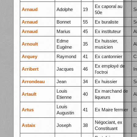
Ex caporal au
Arnaud
Adolphe
19
S
50e
Arnaud
Bonnet
55
Ex buraliste
S
Arnaud
Marius
45
Ex instituteur
A
Edme
Ex huissier,
Arnoult
35
A
Eugène
musicien
Arquey
Raymond
41
Ex cantonnier
C
Ex employé de
Arribert
Jacques
46
I
l'octroi
Arrondeau
Jean
34
Ex huissier
S
Louis
Ex marchand de
Artault
40
A
Etienne
liqueurs
Louis
Artus
41
Ex Maire fermier
E
Augustin
Négociant, ex
Astaix
Joseph
38
E
Constituant