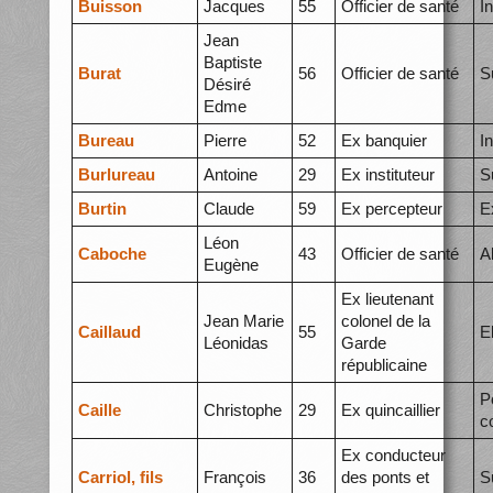
Buisson
Jacques
55
Officier de santé
I
Jean
Baptiste
Burat
56
Officier de santé
S
Désiré
Edme
Bureau
Pierre
52
Ex banquier
I
Burlureau
Antoine
29
Ex instituteur
S
Burtin
Claude
59
Ex percepteur
E
Léon
Caboche
43
Officier de santé
A
Eugène
Ex lieutenant
Jean Marie
colonel de la
Caillaud
55
E
Léonidas
Garde
républicaine
P
Caille
Christophe
29
Ex quincaillier
c
Ex conducteur
Carriol, fils
François
36
des ponts et
S