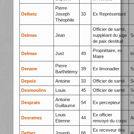
Pierre
Delbetz
Joseph
33
Ex Représentant
Théophile
Officier de santé,
Delmas
Jean
suppléant du juge
S
de paix destitué
Propriétaire, ex
Delmas
Just
49
I
Maire
Pierre
Denane
39
Ex limonadier
S
Barthélémy
Depoix
Antoine
33
Officier de santé
S
Desmoulins
Louis
45
Officier de santé
S
Antoine
Desprats
54
Ex percepteur
I
Guillaume
Louis
Ex officier
Desramez
44
A
Etienne
renvoyé du corps
Ex receveur des
Dethez
Joseph
66
A