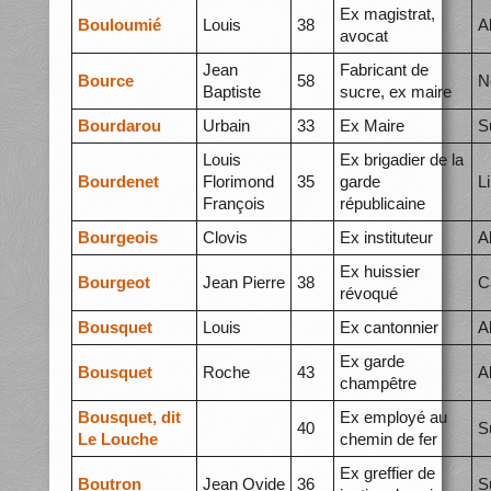
Ex magistrat,
Bouloumié
Louis
38
A
avocat
Jean
Fabricant de
Bource
58
N
Baptiste
sucre, ex maire
Bourdarou
Urbain
33
Ex Maire
S
Louis
Ex brigadier de la
Bourdenet
Florimond
35
garde
L
François
républicaine
Bourgeois
Clovis
Ex instituteur
A
Ex huissier
Bourgeot
Jean Pierre
38
C
révoqué
Bousquet
Louis
Ex cantonnier
A
Ex garde
Bousquet
Roche
43
A
champêtre
Bousquet, dit
Ex employé au
40
S
Le Louche
chemin de fer
Ex greffier de
Boutron
Jean Ovide
36
S