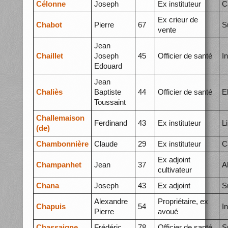
Célonne
Joseph
Ex instituteur
C
Ex crieur de
Chabot
Pierre
67
S
vente
Jean
Chaillet
Joseph
45
Officier de santé
I
Edouard
Jean
Chaliès
Baptiste
44
Officier de santé
E
Toussaint
Challemaison
Ferdinand
43
Ex instituteur
L
(de)
Chambonnière
Claude
29
Ex instituteur
C
Ex adjoint
Champanhet
Jean
37
A
cultivateur
Chana
Joseph
43
Ex adjoint
S
Alexandre
Propriétaire, ex
Chapuis
54
I
Pierre
avoué
Chassaigne
Frédéric
78
Officier de santé
S