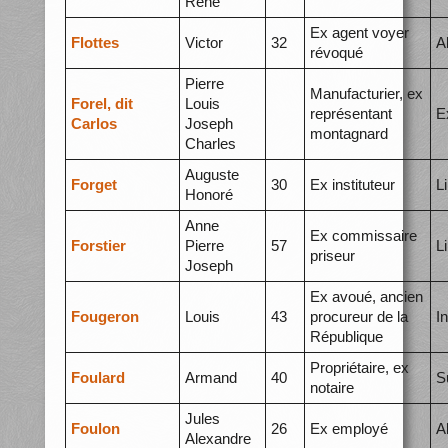
René
Ex agent voyer
Flottes
Victor
32
A
révoqué
Pierre
Manufacturier, ex
Forel, dit
Louis
représentant
E
Carlos
Joseph
montagnard
Charles
Auguste
Forget
30
Ex instituteur
L
Honoré
Anne
Ex commissaire
Forstier
Pierre
57
L
priseur
Joseph
Ex avoué, ancien
Fougeron
Louis
43
procureur de la
I
République
Propriétaire, ex
Foulard
Armand
40
S
notaire
Jules
Foulon
26
Ex employé
A
Alexandre