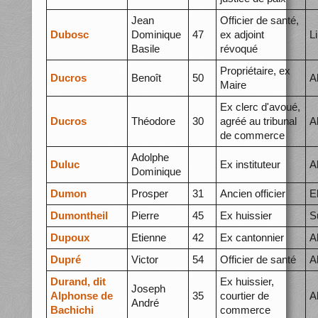
Jean
Officier de santé,
Dubosc
Dominique
47
ex adjoint
L
Basile
révoqué
Propriétaire, ex
Ducros
Benoît
50
A
Maire
Ex clerc d'avoué,
Ducros
Théodore
30
agréé au tribunal
A
de commerce
Adolphe
Duluc
Ex instituteur
A
Dominique
Dumon
Prosper
31
Ancien officier
E
Dumontheil
Pierre
45
Ex huissier
S
Dupoux
Etienne
42
Ex cantonnier
A
Dupré
Victor
54
Officier de santé
A
Durand, dit
Ex huissier,
Joseph
Alphonse de
35
courtier de
A
André
Bachichi
commerce