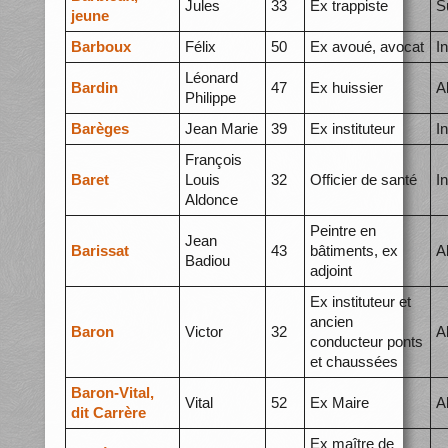
Jules
33
Ex trappiste
S
jeune
Barboux
Félix
50
Ex avoué, avocat
I
Léonard
Bardin
47
Ex huissier
A
Philippe
Barèges
Jean Marie
39
Ex instituteur
I
François
Baret
Louis
32
Officier de santé
I
Aldonce
Peintre en
Jean
Barissat
43
bâtiments, ex
A
Badiou
adjoint
Ex instituteur et
ancien
Baron
Victor
32
A
conducteur ponts
et chaussées
Baron-Vital,
Vital
52
Ex Maire
A
dit Carrère
Ex maître de