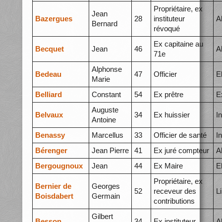
Propriétaire, ex
Jean
Bazergues
28
instituteur
A
Bernard
révoqué
Ex capitaine au
Becquet
Jean
46
A
71e
Alphonse
Bedeau
47
Officier
E
Marie
Belliard
Constant
54
Ex prêtre
E
Auguste
Belvaux
34
Ex huissier
I
Antoine
Benassy
Marcellus
33
Officier de santé
I
Bérenger
Jean Pierre
41
Ex juré compteur
A
Bergougnoux
Jean
44
Ex Maire
E
Propriétaire, ex
Bernier de
Georges
52
receveur des
L
Boisdabert
Germain
contributions
Gilbert
Besson
34
Ex instituteur
A