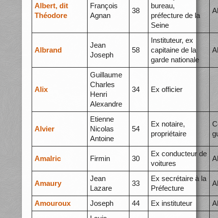
Albert, dit
François
bureau,
38
A
Théodore
Agnan
préfecture de la
Seine
Instituteur, ex
Jean
Albrand
58
capitaine de la
A
Joseph
garde nationale
Guillaume
Charles
Alix
34
Ex officier
Henri
Alexandre
Etienne
Ex notaire,
C
Alvier
Nicolas
54
propriétaire
g
Antoine
Ex conducteur de
Amalric
Firmin
30
A
voitures
Jean
Ex secrétaire à la
Amaury
33
A
Lazare
Préfecture
Amouroux
Joseph
44
Ex instituteur
A