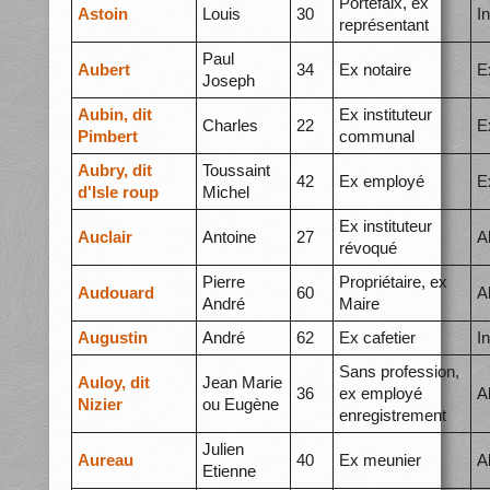
Portefaix, ex
Astoin
Louis
30
I
représentant
Paul
Aubert
34
Ex notaire
E
Joseph
Aubin, dit
Ex instituteur
Charles
22
E
Pimbert
communal
Aubry, dit
Toussaint
42
Ex employé
E
d'Isle roup
Michel
Ex instituteur
Auclair
Antoine
27
A
révoqué
Pierre
Propriétaire, ex
Audouard
60
A
André
Maire
Augustin
André
62
Ex cafetier
I
Sans profession,
Auloy, dit
Jean Marie
36
ex employé
A
Nizier
ou Eugène
enregistrement
Julien
Aureau
40
Ex meunier
A
Etienne