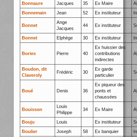
Bonnaure
Jacques
35
Ex Maire
A
Bonnemain
Jean
52
Ex instituteur
I
Ange
Bonnet
44
Ex instituteur
S
Jacques
Bonnet
Elphège
30
Ex instituteur
I
Ex huissier des
Bories
Pierre
40
contributions
A
indirectes
Boudon, dit
Ex garde
Frédéric
30
S
Claveroly
particulier
Ex piqueur des
Boué
Denis
36
ponts et
A
chaussées
Louis
Bouisson
34
Ex Maire
A
Philippe
Bouju
Louis
Ex instituteur
S
Boulier
Joseph
58
Ex banquier
I