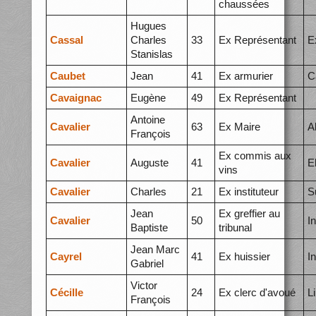
chaussées
Hugues
Cassal
Charles
33
Ex Représentant
E
Stanislas
Caubet
Jean
41
Ex armurier
C
Cavaignac
Eugène
49
Ex Représentant
Antoine
Cavalier
63
Ex Maire
A
François
Ex commis aux
Cavalier
Auguste
41
E
vins
Cavalier
Charles
21
Ex instituteur
S
Jean
Ex greffier au
Cavalier
50
I
Baptiste
tribunal
Jean Marc
Cayrel
41
Ex huissier
I
Gabriel
Victor
Cécille
24
Ex clerc d'avoué
L
François