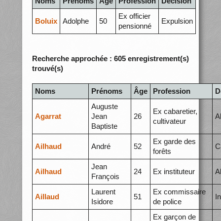
Noms
Prénoms
Âge
Profession
Décision
Ex officier
Boluix
Adolphe
50
Expulsion
pensionné
Recherche approchée : 605 enregistrement(s)
trouvé(s)
Noms
Prénoms
Âge
Profession
D
Auguste
Ex cabaretier,
Agarrat
Jean
26
A
cultivateur
Baptiste
Ex garde des
Ailhaud
André
52
C
forêts
Jean
Ailhaud
24
Ex instituteur
A
François
Laurent
Ex commissaire
Aillaud
51
I
Isidore
de police
Ex garçon de