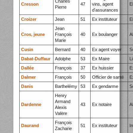
Charles
Cresson
47
vins, agent
E
Pierre
d'assurances
Croizer
Jean
51
Ex instituteur
E
Jean
Cros, jeune
François
40
Ex boulanger
A
Marie
Cusin
Bernard
40
Ex agent voyer
S
Dabat-Duffaur
Adolphe
53
Ex Maire
L
Dallée
François
37
Ex huissier
E
Dalmer
François
50
Officier de santé
E
Danis
Barthelémy
53
Ex gendarme
S
Henry
Armand
Dardenne
43
Ex notaire
A
Alexis
Valère
François
Daurand
51
Ex instituteur
I
Zacharie