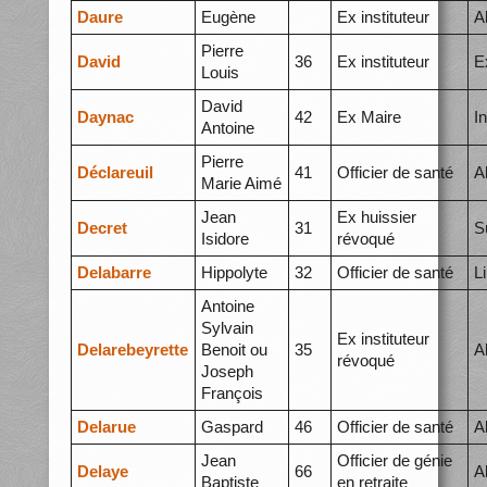
Daure
Eugène
Ex instituteur
A
Pierre
David
36
Ex instituteur
E
Louis
David
Daynac
42
Ex Maire
I
Antoine
Pierre
Déclareuil
41
Officier de santé
A
Marie Aimé
Jean
Ex huissier
Decret
31
S
Isidore
révoqué
Delabarre
Hippolyte
32
Officier de santé
L
Antoine
Sylvain
Ex instituteur
Delarebeyrette
Benoit ou
35
A
révoqué
Joseph
François
Delarue
Gaspard
46
Officier de santé
A
Jean
Officier de génie
Delaye
66
A
Baptiste
en retraite