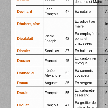
douanes et Maire
Jean
Devillard
47
Ex notaire
A
François
Ex adjoint au
Dhubert, aîné
I
maire
Ex employé des
Pierre
Dieulafait
42
ponts et
A
Joseph
chaussées
Dismier
Stanislas
37
Ex huissier
C
Ex cantonnier
Doazan
François
45
A
révoqué
Irénée
Ex commis
Donnadieu
52
A
Alexandre
voyageur
Douau
Auguste
35
Ex sergent
A
Ex cabaretier,
Drault
François
55
S
tisserand
Ex greffier de
Drouet
François
41
S
justice de paix