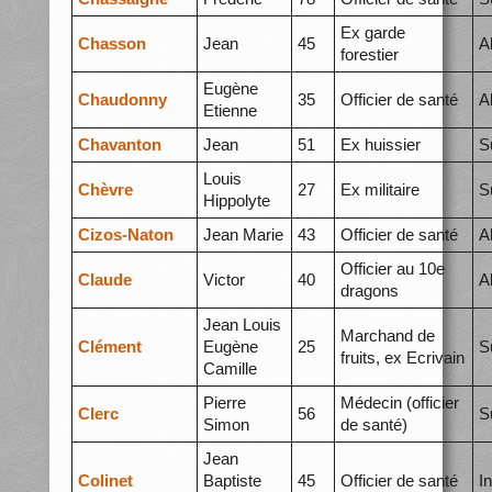
Ex garde
Chasson
Jean
45
A
forestier
Eugène
Chaudonny
35
Officier de santé
A
Etienne
Chavanton
Jean
51
Ex huissier
S
Louis
Chèvre
27
Ex militaire
S
Hippolyte
Cizos-Naton
Jean Marie
43
Officier de santé
A
Officier au 10e
Claude
Victor
40
A
dragons
Jean Louis
Marchand de
Clément
Eugène
25
S
fruits, ex Ecrivain
Camille
Pierre
Médecin (officier
Clerc
56
S
Simon
de santé)
Jean
Colinet
Baptiste
45
Officier de santé
I