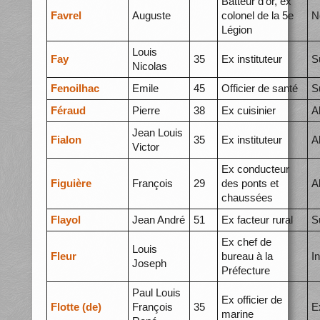
Batteur d'or, ex
Favrel
Auguste
colonel de la 5e
N
Légion
Louis
Fay
35
Ex instituteur
S
Nicolas
Fenoilhac
Emile
45
Officier de santé
S
Féraud
Pierre
38
Ex cuisinier
A
Jean Louis
Fialon
35
Ex instituteur
A
Victor
Ex conducteur
Figuière
François
29
des ponts et
A
chaussées
Flayol
Jean André
51
Ex facteur rural
S
Ex chef de
Louis
Fleur
bureau à la
I
Joseph
Préfecture
Paul Louis
Ex officier de
Flotte (de)
François
35
E
marine