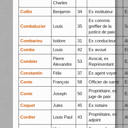
Charles
Collin
Benjamin
34
Ex instituteur
E
Ex commis
Combaluzier
Louis
35
greffier de la
S
justice de paix
Combarieu
Isidore
31
Ex conducteur
A
Combe
Louis
42
Ex avoué
E
Pierre
Avocat, ex
Combier
53
E
Alexandre
Représentant
Constantin
Félix
37
Ex agent voyer
A
Conte
François
58
Officier de santé
E
Propriétaire, ex
Conte
Joseph
50
E
juge de paix
Coquet
Jules
45
Ex notaire
A
Propriétaire, ex
Cordier
Louis Paul
43
A
adjoint