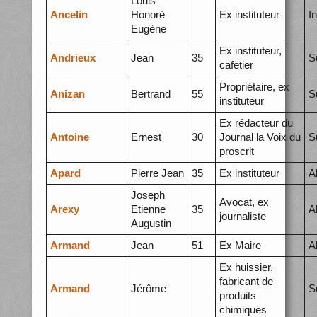
Louis
Ancelin
Honoré
Ex instituteur
I
Eugène
Ex instituteur,
Andrieux
Jean
35
S
cafetier
Propriétaire, ex
Anizan
Bertrand
55
S
instituteur
Ex rédacteur du
Antoine
Ernest
30
Journal la Voix du
S
proscrit
Apard
Pierre Jean
35
Ex instituteur
A
Joseph
Avocat, ex
Arexy
Etienne
35
A
journaliste
Augustin
Armand
Jean
51
Ex Maire
A
Ex huissier,
fabricant de
Armand
Jérôme
S
produits
chimiques