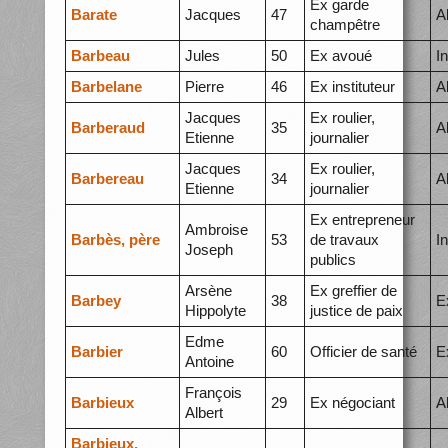
Ex garde
Barate
Jacques
47
A
champêtre
Barbeau
Jules
50
Ex avoué
I
Barbelane
Pierre
46
Ex instituteur
A
Jacques
Ex roulier,
Barberaud
35
A
Etienne
journalier
Jacques
Ex roulier,
Barbereau
34
A
Etienne
journalier
Ex entrepreneur
Ambroise
Barbès, père
53
de travaux
I
Joseph
publics
Arsène
Ex greffier de
Barbey
38
E
Hippolyte
justice de paix
Edme
Barbier
60
Officier de santé
E
Antoine
François
Barbieux
29
Ex négociant
A
Albert
Barbieux,