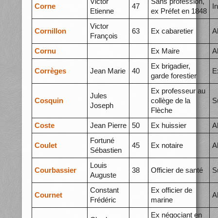
Victor
Sans profession,
Corne
47
I
Etienne
ex Préfet en 1848
Victor
Cornillon
63
Ex cabaretier
A
François
Cornu
Ex Maire
A
Ex brigadier,
Corrèges
Jean Marie
40
E
garde forestier
Ex professeur au
Jules
Cosquin
collège de la
S
Joseph
Flèche
Coste
Jean Pierre
50
Ex huissier
A
Fortuné
Coulet
45
Ex notaire
A
Sébastien
Louis
Courbassier
38
Officier de santé
S
Auguste
Constant
Ex officier de
Cournet
A
Frédéric
marine
Ex négociant en