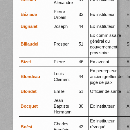
Alexandre
Pierre
Béziade
33
Ex instituteur
E
Urbain
Bignalet
Joseph
44
Ex instituteur
A
Ex commissaire
général du
Billaudel
Prosper
51
S
gouvernement
provisoire
Bizet
Pierre
46
Ex avocat
A
Ex percepteur,
Louis
Blondeau
44
ancien greffier de
I
Clément
juge de paix
Blondet
Emile
51
Officier de santé
E
Jean
Bocquet
Baptiste
30
Ex instituteur
A
Hermann
Ex instituteur
Charles
Boési
43
révoqué,
A
Frédéric