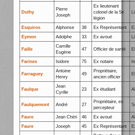
Ex lieutenant
Pierre
Duthy
colonel de la 5e
L
Joseph
légion
Esquiros
Alphonse
38
Ex Représentant
E
Eymon
Adolphe
33
Ex avoué
L
Camille
Faille
47
Officier de santé
E
Eugène
Farines
Isidore
75
Ex notaire
I
Antoine
Propriétaire,
Farraguey
49
E
Henry
ancien officier
Jean
Faulque
23
Ex étudiant
A
Cyrille
Propriétaire, ex
Faulquemont
André
27
S
percepteur
Faure
Jean Chéri
46
Ex avoué
A
Faure
Joseph
45
Ex Représentant
E