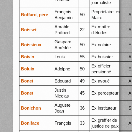
journaliste
François
Propriétaire, ex
Boffard, père
50
A
Benjamin
Maire
Amable
Ex maître
Boisset
22
A
Philibert
d'études
Gaspard
Boissieux
50
Ex notaire
E
Amédée
Boivin
Louis
55
Ex huissier
A
Ex officier
Boluix
Adolphe
50
E
pensionné
Bonet
Edouard
49
Ex avoué
A
Justin
Bonet
45
Ex percepteur
A
Nicolas
Auguste
Bonichon
36
Ex instituteur
S
Jean
Ex greffier de
Boniface
François
33
A
justice de paix