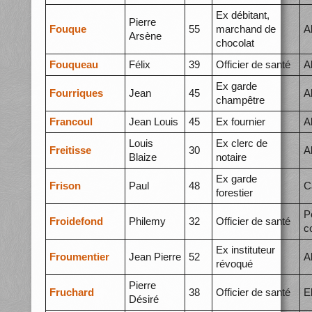
Ex débitant,
Pierre
Fouque
55
marchand de
A
Arsène
chocolat
Fouqueau
Félix
39
Officier de santé
A
Ex garde
Fourriques
Jean
45
A
champêtre
Francoul
Jean Louis
45
Ex fournier
A
Louis
Ex clerc de
Freitisse
30
A
Blaize
notaire
Ex garde
Frison
Paul
48
C
forestier
P
Froidefond
Philemy
32
Officier de santé
c
Ex instituteur
Froumentier
Jean Pierre
52
A
révoqué
Pierre
Fruchard
38
Officier de santé
E
Désiré