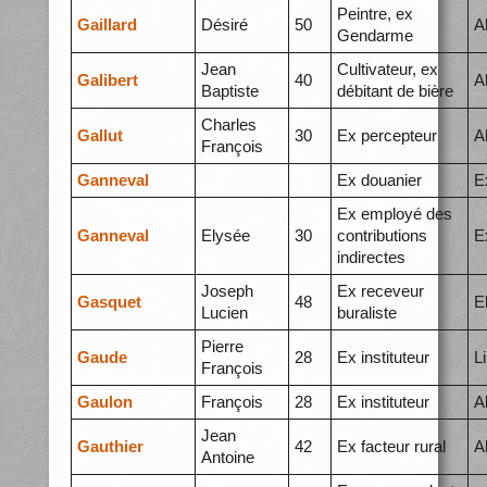
Peintre, ex
Gaillard
Désiré
50
A
Gendarme
Jean
Cultivateur, ex
Galibert
40
A
Baptiste
débitant de bière
Charles
Gallut
30
Ex percepteur
A
François
Ganneval
Ex douanier
E
Ex employé des
Ganneval
Elysée
30
contributions
E
indirectes
Joseph
Ex receveur
Gasquet
48
E
Lucien
buraliste
Pierre
Gaude
28
Ex instituteur
L
François
Gaulon
François
28
Ex instituteur
A
Jean
Gauthier
42
Ex facteur rural
A
Antoine