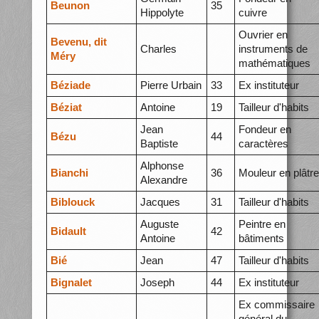
Beunon
35
Hippolyte
cuivre
Ouvrier en
Bevenu, dit
Charles
instruments de
Méry
mathématiques
Béziade
Pierre Urbain
33
Ex instituteur
Béziat
Antoine
19
Tailleur d'habits
Jean
Fondeur en
Bézu
44
Baptiste
caractères
Alphonse
Bianchi
36
Mouleur en plâtre
Alexandre
Biblouck
Jacques
31
Tailleur d'habits
Auguste
Peintre en
Bidault
42
Antoine
bâtiments
Bié
Jean
47
Tailleur d'habits
Bignalet
Joseph
44
Ex instituteur
Ex commissaire
général du