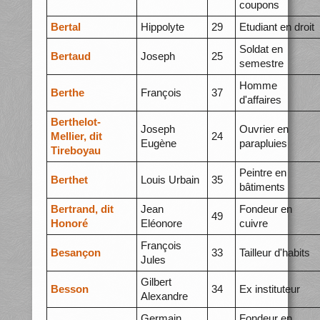
coupons
Bertal
Hippolyte
29
Etudiant en droit
Soldat en
Bertaud
Joseph
25
semestre
Homme
Berthe
François
37
d'affaires
Berthelot-
Joseph
Ouvrier en
Mellier, dit
24
Eugène
parapluies
Tireboyau
Peintre en
Berthet
Louis Urbain
35
bâtiments
Bertrand, dit
Jean
Fondeur en
49
Honoré
Eléonore
cuivre
François
Besançon
33
Tailleur d'habits
Jules
Gilbert
Besson
34
Ex instituteur
Alexandre
Germain
Fondeur en