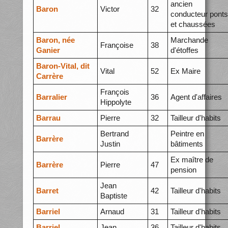
ancien
Baron
Victor
32
conducteur ponts
et chaussées
Baron, née
Marchande
Françoise
38
Ganier
d'étoffes
Baron-Vital, dit
Vital
52
Ex Maire
Carrère
François
Barralier
36
Agent d'affaires
Hippolyte
Barrau
Pierre
32
Tailleur d'habits
Bertrand
Peintre en
Barrère
Justin
bâtiments
Ex maître de
Barrère
Pierre
47
pension
Jean
Barret
42
Tailleur d'habits
Baptiste
Barriel
Arnaud
31
Tailleur d'habits
Barriel
Jean
36
Tailleur d'habits