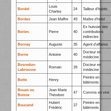
Louis
Bordel
24
Tailleur d'habits
Charles
Bordes
Jean Maffre
49
Maître d'hôtel
Ex huissier des
Bories
Pierre
40
contributions
indirectes
Bornay
Auguste
35
Agent d'affaires
Docteur en
Borne
Antoine
40
médecine
Bosredon-
Docteur en
Romain
39
Labrousse
médecine
Peintre en
Botte
Henry
bâtiments
Bouas ou
Jean Marie
47
Commis en vins
Boisse
Théodore
Hubert
Peintre en
Boucand
37
Frédéric
bâtiments