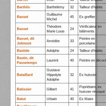
Barthès
Barthélémy
32
Tailleur d'habits
Guillaume
Basset
45
Ex greffier
Michel
Théodore
Vérificateur en
Basset
24
Marie Louis
bâtiments
Basset, dit
Peintre en
Amédée
33
Jolimont
porcelaine
Bastide
Adolphe
24
Tailleur d'habits
Bastin, dit
Laurent
40
Peintre en décor
Passetemps
Gustave
Bataillard
Hippolyte
32
Ex huissier
Adolphe
Popriétaire, ex
Batissier
Gilbert
41
huissier révoqué
Batut
Urbain
40
Ex Maire