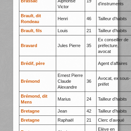
Brassac
Alphonse
19
d'instruments
Victor
Brault, dit
Henri
46
Tailleur d'habits
Rondeau
Brault, fils
Louis
21
Tailleur d'habits
Ex conseiller de
Bravard
Jules Pierre
35
préfecture,
avocat
Brédif, père
Agent d'affaires
Ernest Pierre
Avocat, ex sous-
Brémond
Claude
36
préfet
Alexandre
Brémond, dit
Marius
24
Tailleur d'habits
Mens
Bretagne
Jean
42
Tailleur d'habits
Bretagne
Raphaël
21
Clerc d'avoué
Elève en