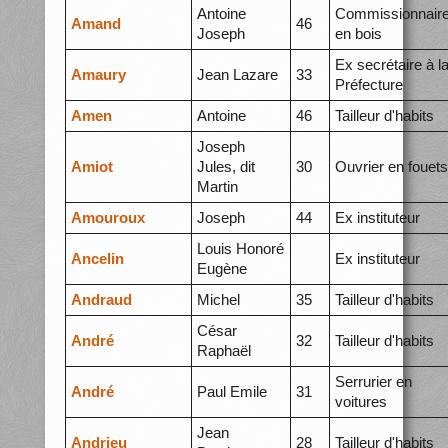
Antoine
Commissionnair
Amand
46
Joseph
en bois
Ex secrétaire à l
Amaury
Jean Lazare
33
Préfecture
Amen
Antoine
46
Tailleur d'habits
Joseph
Amiot
Jules, dit
30
Ouvrier en fouets
Martin
Amouroux
Joseph
44
Ex instituteur
Louis Honoré
Ancelin
Ex instituteur
Eugène
Andraud
Michel
35
Tailleur d'habits
César
André
32
Tailleur d'habits
Raphaël
Serrurier en
André
Paul Emile
31
voitures
Jean
Andrieu
28
Tailleur d'habits