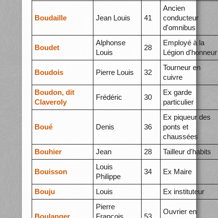
Ancien
Boudaille
Jean Louis
41
conducteur
d'omnibus
Alphonse
Employé à la
Boudet
28
Louis
Légion d'honneur
Tourneur en
Boudois
Pierre Louis
32
cuivre
Boudon, dit
Ex garde
Frédéric
30
Claveroly
particulier
Ex piqueur des
Boué
Denis
36
ponts et
chaussées
Bouhier
Jean
28
Tailleur d'habits
Louis
Bouisson
34
Ex Maire
Philippe
Bouju
Louis
Ex instituteur
Pierre
Ouvrier en
Boulanger
François
53