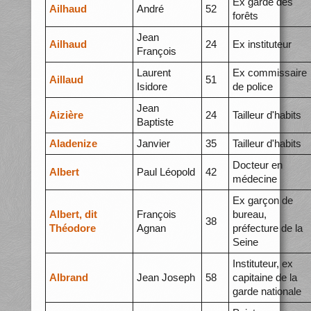
Ex garde des
Ailhaud
André
52
forêts
Jean
Ailhaud
24
Ex instituteur
François
Laurent
Ex commissaire
Aillaud
51
Isidore
de police
Jean
Aizière
24
Tailleur d'habits
Baptiste
Aladenize
Janvier
35
Tailleur d'habits
Docteur en
Albert
Paul Léopold
42
médecine
Ex garçon de
Albert, dit
François
bureau,
38
Théodore
Agnan
préfecture de la
Seine
Instituteur, ex
Albrand
Jean Joseph
58
capitaine de la
garde nationale