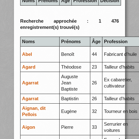
Noms
Prénoms
Âge
Profession
Décision
Recherche approchée : 1 476
enregistrement(s) trouvé(s)
Noms
Prénoms
Âge
Profession
Abel
Benoît
44
Fabricant d'huile
Agard
Théodose
23
Tailleur d'habits
Auguste
Ex cabaretier,
Agarrat
Jean
26
cultivateur
Baptiste
Agarrat
Baptistin
26
Tailleur d'habits
Aignan, dit
Eugène
32
Tourneur en bois
Pellois
Serrurier en
Aigon
Pierre
33
voitures