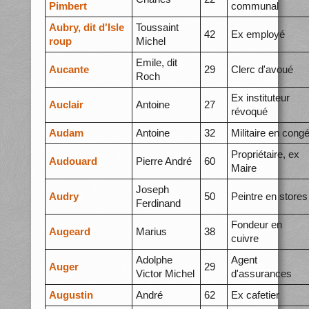
Pimbert
communal
Aubry, dit d'Isle
Toussaint
42
Ex employé
roup
Michel
Emile, dit
Aucante
29
Clerc d'avoué
Roch
Ex instituteur
Auclair
Antoine
27
révoqué
Audam
Antoine
32
Militaire en cong
Propriétaire, ex
Audouard
Pierre André
60
Maire
Joseph
Audry
50
Peintre en stores
Ferdinand
Fondeur en
Augeard
Marius
38
cuivre
Adolphe
Agent
Auger
29
Victor Michel
d'assurances
Augustin
André
62
Ex cafetier