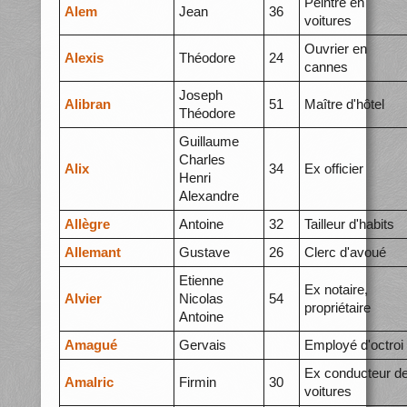
Peintre en
Alem
Jean
36
voitures
Ouvrier en
Alexis
Théodore
24
cannes
Joseph
Alibran
51
Maître d'hôtel
Théodore
Guillaume
Charles
Alix
34
Ex officier
Henri
Alexandre
Allègre
Antoine
32
Tailleur d'habits
Allemant
Gustave
26
Clerc d'avoué
Etienne
Ex notaire,
Alvier
Nicolas
54
propriétaire
Antoine
Amagué
Gervais
Employé d'octroi
Ex conducteur d
Amalric
Firmin
30
voitures