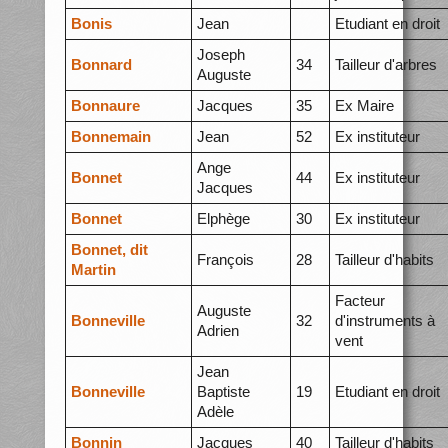
Bonis
Jean
Etudiant en droit
Joseph
Bonnard
34
Tailleur d'arbres
Auguste
Bonnaure
Jacques
35
Ex Maire
Bonnemain
Jean
52
Ex instituteur
Ange
Bonnet
44
Ex instituteur
Jacques
Bonnet
Elphège
30
Ex instituteur
Bonnet, dit
François
28
Tailleur d'habits
Martin
Facteur
Auguste
Bonneville
32
d'instruments à
Adrien
vent
Jean
Bonneville
Baptiste
19
Etudiant en droit
Adèle
Bonnin
Jacques
40
Tailleur d'habits