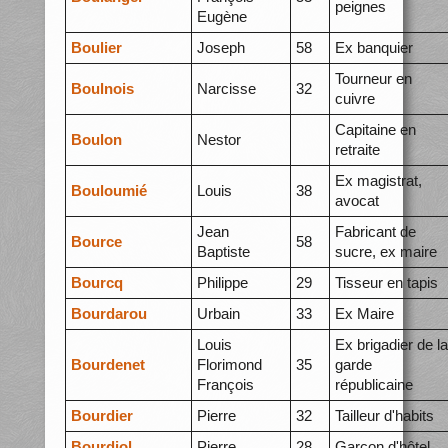
peignes
Eugène
Boulier
Joseph
58
Ex banquier
Tourneur en
Boulnois
Narcisse
32
cuivre
Capitaine en
Boulon
Nestor
retraite
Ex magistrat,
Bouloumié
Louis
38
avocat
Jean
Fabricant de
Bource
58
Baptiste
sucre, ex maire
Bourcq
Philippe
29
Tisseur en tapis
Bourdarou
Urbain
33
Ex Maire
Louis
Ex brigadier de la
Bourdenet
Florimond
35
garde
François
républicaine
Bourdier
Pierre
32
Tailleur d'habits
Bourdiol
Pierre
28
Garçon d'hôtel