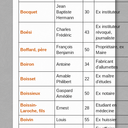
Jean
Bocquet
Baptiste
30
Ex instituteur
Hermann
Ex instituteur
Charles
Boési
43
révoqué,
Frédéric
journaliste
François
Propriétaire, ex
Boffard, père
50
Benjamin
Maire
Fabricant
Boiron
Antoine
34
d'allumettes
Amable
Ex maître
Boisset
22
Philibert
d'études
Gaspard
Boissieux
50
Ex notaire
Amédée
Boissin-
Etudiant en
Ernest
28
Laroche, fils
médecine
Boivin
Louis
55
Ex huissier