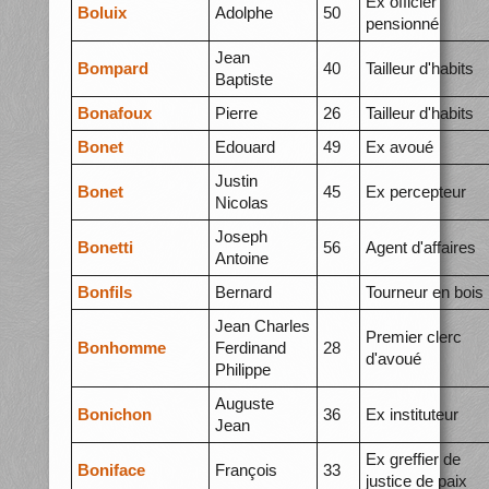
Ex officier
Boluix
Adolphe
50
pensionné
Jean
Bompard
40
Tailleur d'habits
Baptiste
Bonafoux
Pierre
26
Tailleur d'habits
Bonet
Edouard
49
Ex avoué
Justin
Bonet
45
Ex percepteur
Nicolas
Joseph
Bonetti
56
Agent d'affaires
Antoine
Bonfils
Bernard
Tourneur en bois
Jean Charles
Premier clerc
Bonhomme
Ferdinand
28
d'avoué
Philippe
Auguste
Bonichon
36
Ex instituteur
Jean
Ex greffier de
Boniface
François
33
justice de paix