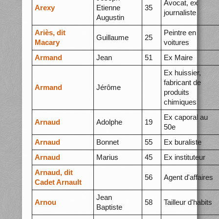
Avocat, ex
Arexy
Etienne
35
journaliste
Augustin
Ariès, dit
Peintre en
Guillaume
25
Macary
voitures
Armand
Jean
51
Ex Maire
Ex huissier,
fabricant de
Armand
Jérôme
produits
chimiques
Ex caporal au
Arnaud
Adolphe
19
50e
Arnaud
Bonnet
55
Ex buraliste
Arnaud
Marius
45
Ex instituteur
Arnaud, dit
56
Agent d'affaires
Cadet Arnault
Jean
Arnou
58
Tailleur d'habits
Baptiste