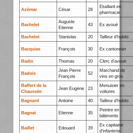
Etudiant en
Azémar
César
28
pharmacie
Auguste
Bachelet
43
Ex avoué
Etienne
Bachelot
Stanislas
20
Tailleur d'habits
Bacquias
François
30
Ex cantonnier
Badin
Thomas
20
Clerc d'avoué
Jean Pierre
Marchand de
Badois
52
François
vins en gros
Baffert de la
Menuisier en
Jean Eugène
23
Chaussée
voitures
Bagnard
Antoine
40
Tailleur d'habits
Peintre en
Bagnat
Etienne
35
bâtiments
Ex capitaine
Baillet
Edouard
39
d'infanterie