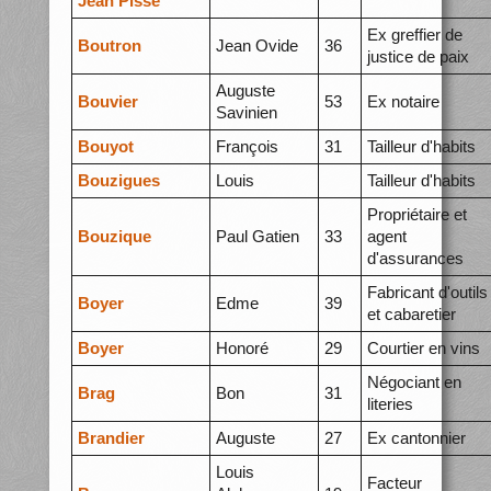
Jean Pisse
Ex greffier de
Boutron
Jean Ovide
36
justice de paix
Auguste
Bouvier
53
Ex notaire
Savinien
Bouyot
François
31
Tailleur d'habits
Bouzigues
Louis
Tailleur d'habits
Propriétaire et
Bouzique
Paul Gatien
33
agent
d'assurances
Fabricant d'outils
Boyer
Edme
39
et cabaretier
Boyer
Honoré
29
Courtier en vins
Négociant en
Brag
Bon
31
literies
Brandier
Auguste
27
Ex cantonnier
Louis
Facteur