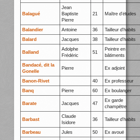
Jean
Balagué
Baptiste
21
Maître d'études
Pierre
Balandier
Antoine
36
Tailleur d'habits
Balard
Jacques
38
Tailleur d'habits
Adolphe
Peintre en
Balland
51
Frédéric
bâtiments
Bandacé, dit la
Pierre
Ex adjoint
Gonelle
Banon-Rivet
40
Ex professeur
Banq
Pierre
60
Ex boulanger
Ex garde
Barate
Jacques
47
champêtre
Claude
Barbast
36
Tailleur d'habits
Isidore
Barbeau
Jules
50
Ex avoué