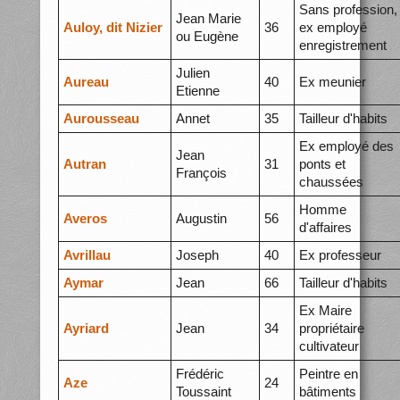
Sans profession,
Jean Marie
Auloy, dit Nizier
36
ex employé
ou Eugène
enregistrement
Julien
Aureau
40
Ex meunier
Etienne
Aurousseau
Annet
35
Tailleur d'habits
Ex employé des
Jean
Autran
31
ponts et
François
chaussées
Homme
Averos
Augustin
56
d'affaires
Avrillau
Joseph
40
Ex professeur
Aymar
Jean
66
Tailleur d'habits
Ex Maire
Ayriard
Jean
34
propriétaire
cultivateur
Frédéric
Peintre en
Aze
24
Toussaint
bâtiments