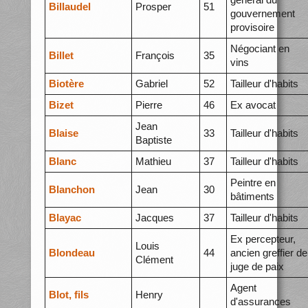
Billaudel
Prosper
51
gouvernement
provisoire
Négociant en
Billet
François
35
vins
Biotère
Gabriel
52
Tailleur d'habits
Bizet
Pierre
46
Ex avocat
Jean
Blaise
33
Tailleur d'habits
Baptiste
Blanc
Mathieu
37
Tailleur d'habits
Peintre en
Blanchon
Jean
30
bâtiments
Blayac
Jacques
37
Tailleur d'habits
Ex percepteur,
Louis
Blondeau
44
ancien greffier de
Clément
juge de paix
Agent
Blot, fils
Henry
d'assurances