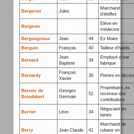
Marchand
Bergeron
Jules
d'étoffes
Elève en
Bergevin
médecine
Bergougnoux
Jean
44
Ex Maire
Berguin
François
40
Tailleur d'habits
Jean
Employé d'une
Bernard
34
Baptiste
fabrique
François
Bernardy
30
Peintre en décor
Xavier
Propriétaire, ex
Bernier de
Georges
52
receveur des
Boisdabert
Germain
contributions
Négociant en
Berrier
Léon
34
laines
Marchand de
Berry
Jean Claude
41
rubans en