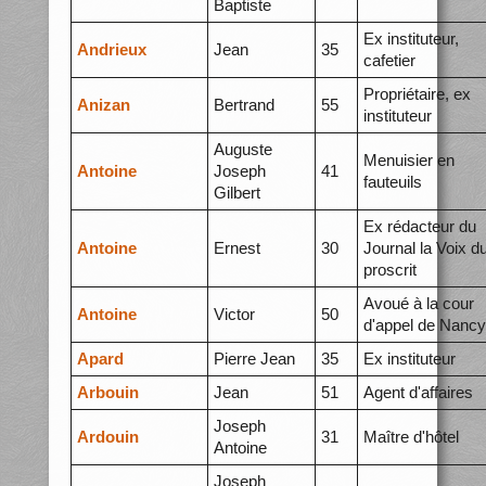
Baptiste
Ex instituteur,
Andrieux
Jean
35
cafetier
Propriétaire, ex
Anizan
Bertrand
55
instituteur
Auguste
Menuisier en
Antoine
Joseph
41
fauteuils
Gilbert
Ex rédacteur du
Antoine
Ernest
30
Journal la Voix d
proscrit
Avoué à la cour
Antoine
Victor
50
d'appel de Nancy
Apard
Pierre Jean
35
Ex instituteur
Arbouin
Jean
51
Agent d'affaires
Joseph
Ardouin
31
Maître d'hôtel
Antoine
Joseph