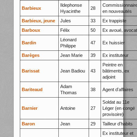
Ildephonse
Commissionnair
Barbieux
28
Hyacinthe
en nouveautés
Barbieux, jeune
Jules
33
Ex trappiste
Barboux
Félix
50
Ex avoué, avoca
Léonard
Bardin
47
Ex huissier
Philippe
Barèges
Jean Marie
39
Ex instituteur
Peintre en
Barissat
Jean Badiou
43
bâtiments, ex
adjoint
Adam
Bariteaud
38
Agent d'affaires
Thomas
Soldat au 11e
Barnier
Antoine
27
Léger (en congé
provisoire)
Baron
Jean
29
Tailleur d'habits
Ex instituteur et