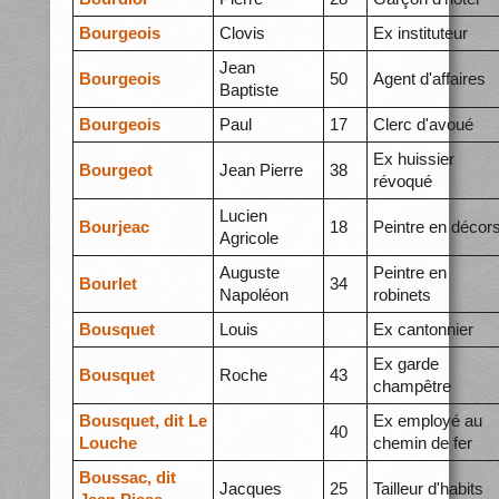
Bourgeois
Clovis
Ex instituteur
Jean
Bourgeois
50
Agent d'affaires
Baptiste
Bourgeois
Paul
17
Clerc d'avoué
Ex huissier
Bourgeot
Jean Pierre
38
révoqué
Lucien
Bourjeac
18
Peintre en décor
Agricole
Auguste
Peintre en
Bourlet
34
Napoléon
robinets
Bousquet
Louis
Ex cantonnier
Ex garde
Bousquet
Roche
43
champêtre
Bousquet, dit Le
Ex employé au
40
Louche
chemin de fer
Boussac, dit
Jacques
25
Tailleur d'habits