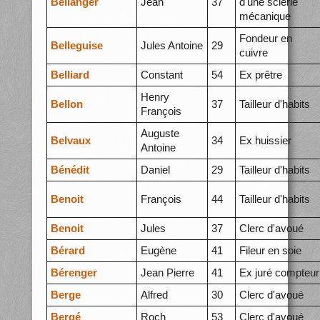
Bellanger
Jean
37
d'une scierie
mécanique
Fondeur en
Belleguise
Jules Antoine
29
cuivre
Belliard
Constant
54
Ex prêtre
Henry
Bellon
37
Tailleur d'habits
François
Auguste
Belvaux
34
Ex huissier
Antoine
Bénédit
Daniel
29
Tailleur d'habits
Benoit
François
44
Tailleur d'habits
Benoit
Jules
37
Clerc d'avoué
Bérard
Eugène
41
Fileur en soie
Bérenger
Jean Pierre
41
Ex juré compteur
Berge
Alfred
30
Clerc d'avoué
Bergé
Roch
53
Clerc d'avoué