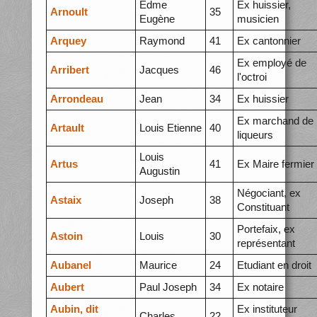
Edme
Ex huissier,
Arnoult
35
Eugène
musicien
Arquey
Raymond
41
Ex cantonnier
Ex employé de
Arribert
Jacques
46
l'octroi
Arrondeau
Jean
34
Ex huissier
Ex marchand de
Artault
Louis Etienne
40
liqueurs
Louis
Artus
41
Ex Maire fermier
Augustin
Négociant, ex
Astaix
Joseph
38
Constituant
Portefaix, ex
Astoin
Louis
30
représentant
Aubanel
Maurice
24
Etudiant en droit
Aubert
Paul Joseph
34
Ex notaire
Aubin, dit
Ex instituteur
Charles
22