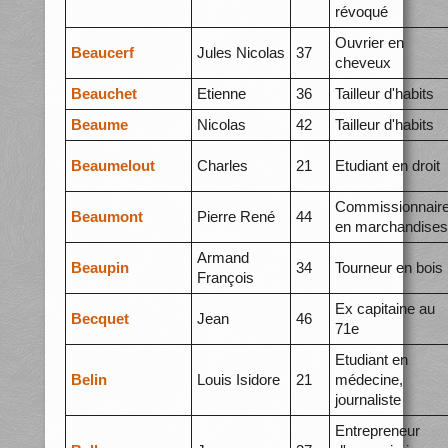
révoqué
Ouvrier en
Beaucerf
Jules Nicolas
37
cheveux
Beauchet
Etienne
36
Tailleur d'habits
Beaume
Nicolas
42
Tailleur d'habits
Beaumelout
Charles
21
Etudiant en droit
Commissionnair
Beaumont
Pierre René
44
en marchandises
Armand
Beaupin
34
Tourneur en bois
François
Ex capitaine au
Becquet
Jean
46
71e
Etudiant en
Belin
Louis Isidore
21
médecine,
journaliste
Entrepreneur