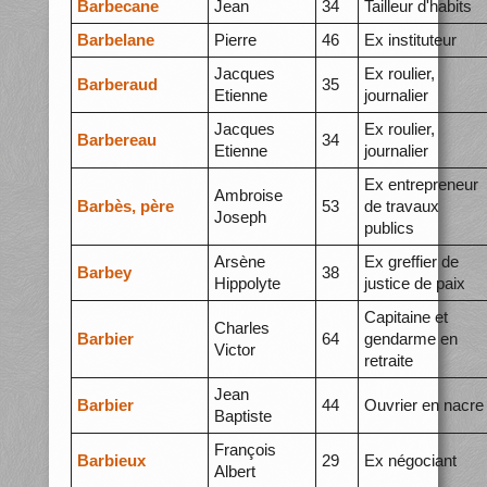
Barbecane
Jean
34
Tailleur d'habits
Barbelane
Pierre
46
Ex instituteur
Jacques
Ex roulier,
Barberaud
35
Etienne
journalier
Jacques
Ex roulier,
Barbereau
34
Etienne
journalier
Ex entrepreneur
Ambroise
Barbès, père
53
de travaux
Joseph
publics
Arsène
Ex greffier de
Barbey
38
Hippolyte
justice de paix
Capitaine et
Charles
Barbier
64
gendarme en
Victor
retraite
Jean
Barbier
44
Ouvrier en nacre
Baptiste
François
Barbieux
29
Ex négociant
Albert