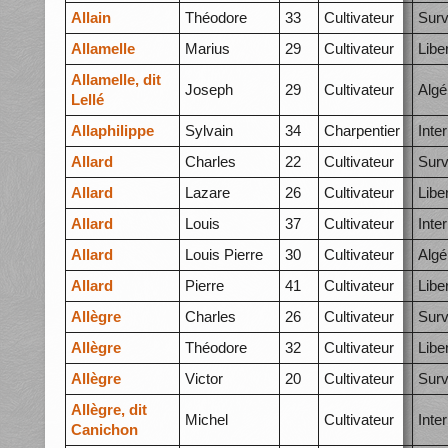
Allain
Théodore
33
Cultivateur
Surv
Allamelle
Marius
29
Cultivateur
Libe
Allamelle, dit
Joseph
29
Cultivateur
Algé
Lellé
Allaphilippe
Sylvain
34
Charpentier
Inte
Allard
Charles
22
Cultivateur
Surv
Allard
Lazare
26
Cultivateur
Libe
Allard
Louis
37
Cultivateur
Inte
Allard
Louis Pierre
30
Cultivateur
Algé
Allard
Pierre
41
Cultivateur
Libe
Allègre
Charles
26
Cultivateur
Surv
Allègre
Théodore
32
Cultivateur
Libe
Allègre
Victor
20
Cultivateur
Surv
Allègre, dit
Michel
Cultivateur
Inte
Canichon