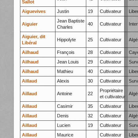
Sallot
Aiguevives
Justin
19
Cultivateur
Libe
Jean Baptiste
Aiguier
40
Cultivateur
Inte
Charles
Aiguier, dit
Hippolyte
25
Cultivateur
Algé
Libéral
Ailhaud
François
28
Cultivateur
Cay
Ailhaud
Jean Louis
29
Cultivateur
Surv
Ailhaud
Mathieu
40
Cultivateur
Libe
Aillaud
Alexis
30
Cultivateur
Surv
Propriétaire
Aillaud
Antoine
22
Algé
et cultivateur
Aillaud
Casimir
35
Cultivateur
Libe
Aillaud
Denis
32
Cultivateur
Algé
Aillaud
Lucien
19
Cultivateur
Surv
Aillaud
Maurice
Cultivateur
Libe