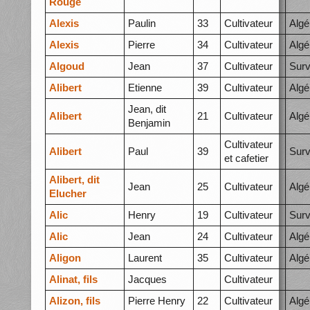
Rouge
Alexis
Paulin
33
Cultivateur
Algé
Alexis
Pierre
34
Cultivateur
Algé
Algoud
Jean
37
Cultivateur
Surv
Alibert
Etienne
39
Cultivateur
Algé
Jean, dit
Alibert
21
Cultivateur
Algé
Benjamin
Cultivateur
Alibert
Paul
39
Surv
et cafetier
Alibert, dit
Jean
25
Cultivateur
Algé
Elucher
Alic
Henry
19
Cultivateur
Surv
Alic
Jean
24
Cultivateur
Algé
Aligon
Laurent
35
Cultivateur
Algé
Alinat, fils
Jacques
Cultivateur
Alizon, fils
Pierre Henry
22
Cultivateur
Algé