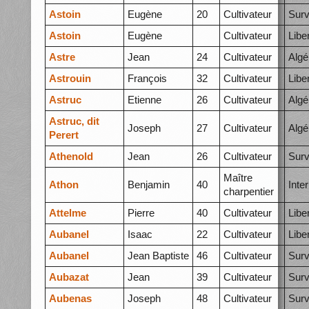
Astoin
Eugène
20
Cultivateur
Surv
Astoin
Eugène
Cultivateur
Libe
Astre
Jean
24
Cultivateur
Algé
Astrouin
François
32
Cultivateur
Libe
Astruc
Etienne
26
Cultivateur
Algé
Astruc, dit
Joseph
27
Cultivateur
Algé
Perert
Athenold
Jean
26
Cultivateur
Surv
Maître
Athon
Benjamin
40
Inte
charpentier
Attelme
Pierre
40
Cultivateur
Libe
Aubanel
Isaac
22
Cultivateur
Libe
Aubanel
Jean Baptiste
46
Cultivateur
Surv
Aubazat
Jean
39
Cultivateur
Surv
Aubenas
Joseph
48
Cultivateur
Surv