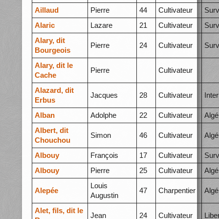
Aillaud
Pierre
44
Cultivateur
Surv
Alaric
Lazare
21
Cultivateur
Surv
Alary, dit
Pierre
24
Cultivateur
Surv
Bourgeois
Alary, dit le
Pierre
Cultivateur
Cache
Alazard, dit
Jacques
28
Cultivateur
Inte
Erbus
Alban
Adolphe
22
Cultivateur
Algé
Albert, dit
Simon
46
Cultivateur
Algé
Chouchou
Albouy
François
17
Cultivateur
Surv
Albouy
Pierre
25
Cultivateur
Algé
Louis
Alepée
47
Charpentier
Algé
Augustin
Alet, fils, dit le
Jean
24
Cultivateur
Libe