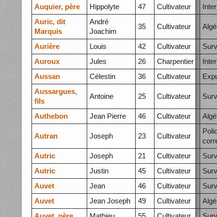
Auquier, père
Hippolyte
47
Cultivateur
Inte
Auric, dit
André
35
Cultivateur
Algé
Marquis
Joachim
Aurière
Louis
42
Cultivateur
Surv
Auroux
Jules
26
Charpentier
Inte
Aussan
Célestin
36
Cultivateur
Expu
Aussargues,
Antoine
25
Cultivateur
Surv
fils
Authebon
Jean Pierre
46
Cultivateur
Algé
Poli
Autran
Joseph
23
Cultivateur
corr
Autric
Joseph
21
Cultivateur
Surv
Autric
Justin
45
Cultivateur
Surv
Auvet
Jean
46
Cultivateur
Surv
Auvet
Jean Joseph
49
Cultivateur
Algé
Auvet, père
Mathieu
55
Cultivateur
Surv