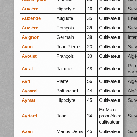
Auvière
Hippolyte
46
Cultivateur
Surv
Auzende
Auguste
35
Cultivateur
Libe
Auzière
François
39
Cultivateur
Surv
Avignon
Germain
38
Cultivateur
Inte
Avon
Jean Pierre
23
Cultivateur
Surv
Avoust
François
33
Cultivateur
Algé
Poli
Avrat
Jacques
48
Cultivateur
corr
Avril
Pierre
56
Cultivateur
Algé
Aycard
Balthazard
44
Cultivateur
Algé
Aymar
Hippolyte
45
Cultivateur
Surv
Ex Maire
Ayriard
Jean
34
propriétaire
Surv
cultivateur
Azan
Marius Denis
45
Cultivateur
Surv