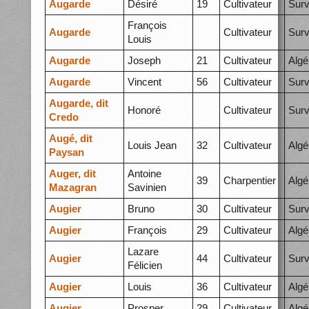
Augarde
Désiré
19
Cultivateur
Surv
François
Augarde
Cultivateur
Surv
Louis
Augarde
Joseph
21
Cultivateur
Algé
Augarde
Vincent
56
Cultivateur
Surv
Augarde, dit
Honoré
Cultivateur
Surv
Credo
Augé, dit
Louis Jean
32
Cultivateur
Algé
Paysan
Auger, dit
Antoine
39
Charpentier
Algé
Mazagran
Savinien
Augier
Bruno
30
Cultivateur
Surv
Augier
François
29
Cultivateur
Algé
Lazare
Augier
44
Cultivateur
Surv
Félicien
Augier
Louis
36
Cultivateur
Algé
Augier
Prosper
29
Cultivateur
Algé