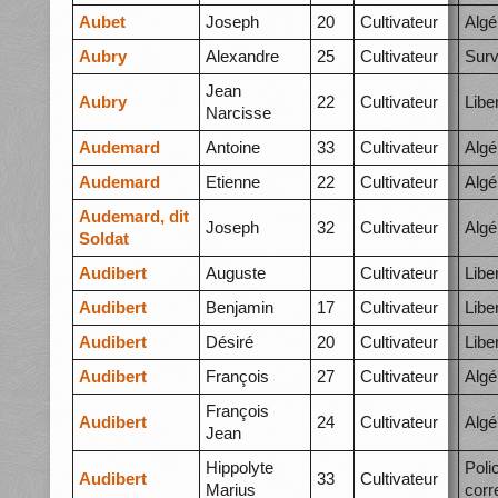
Aubet
Joseph
20
Cultivateur
Algé
Aubry
Alexandre
25
Cultivateur
Surv
Jean
Aubry
22
Cultivateur
Libe
Narcisse
Audemard
Antoine
33
Cultivateur
Algé
Audemard
Etienne
22
Cultivateur
Algé
Audemard, dit
Joseph
32
Cultivateur
Algé
Soldat
Audibert
Auguste
Cultivateur
Libe
Audibert
Benjamin
17
Cultivateur
Libe
Audibert
Désiré
20
Cultivateur
Libe
Audibert
François
27
Cultivateur
Algé
François
Audibert
24
Cultivateur
Algé
Jean
Hippolyte
Poli
Audibert
33
Cultivateur
Marius
corr