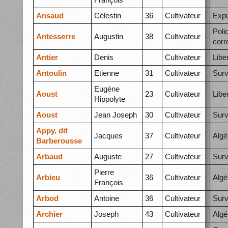
Ansaud
Célestin
36
Cultivateur
Expu
Poli
Antesserre
Augustin
38
Cultivateur
corr
Antier
Denis
Cultivateur
Libe
Antoulin
Etienne
31
Cultivateur
Surv
Eugène
Aoust
23
Cultivateur
Libe
Hippolyte
Aoust
Jean Joseph
30
Cultivateur
Surv
Appy, dit
Jacques
37
Cultivateur
Algé
Barberousse
Arbaud
Auguste
27
Cultivateur
Surv
Pierre
Arbieu
36
Cultivateur
Algé
François
Arbod
Antoine
36
Cultivateur
Surv
Archier
Joseph
43
Cultivateur
Algé