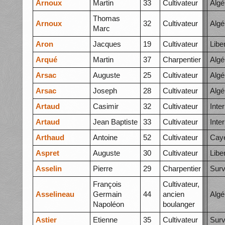
Arnoux
Martin
33
Cultivateur
Algé
Thomas
Arnoux
32
Cultivateur
Algé
Marc
Aron
Jacques
19
Cultivateur
Libe
Arqué
Martin
37
Charpentier
Algé
Arsac
Auguste
25
Cultivateur
Algé
Arsac
Joseph
28
Cultivateur
Algé
Artaud
Casimir
32
Cultivateur
Inte
Artaud
Jean Baptiste
33
Cultivateur
Inte
Arthaud
Antoine
52
Cultivateur
Cay
Aspret
Auguste
30
Cultivateur
Libe
Asselin
Pierre
29
Charpentier
Surv
François
Cultivateur,
Asselineau
Germain
44
ancien
Algé
Napoléon
boulanger
Astier
Etienne
35
Cultivateur
Surv