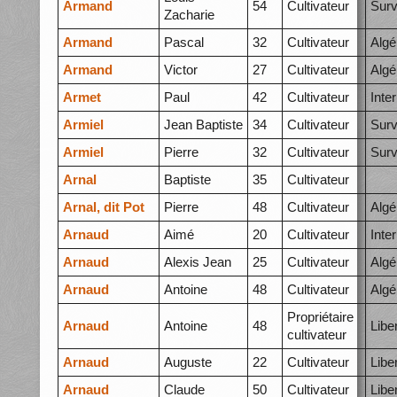
Armand
54
Cultivateur
Surv
Zacharie
Armand
Pascal
32
Cultivateur
Algé
Armand
Victor
27
Cultivateur
Algé
Armet
Paul
42
Cultivateur
Inte
Armiel
Jean Baptiste
34
Cultivateur
Surv
Armiel
Pierre
32
Cultivateur
Surv
Arnal
Baptiste
35
Cultivateur
Arnal, dit Pot
Pierre
48
Cultivateur
Algé
Arnaud
Aimé
20
Cultivateur
Inte
Arnaud
Alexis Jean
25
Cultivateur
Algé
Arnaud
Antoine
48
Cultivateur
Algé
Propriétaire
Arnaud
Antoine
48
Libe
cultivateur
Arnaud
Auguste
22
Cultivateur
Libe
Arnaud
Claude
50
Cultivateur
Libe