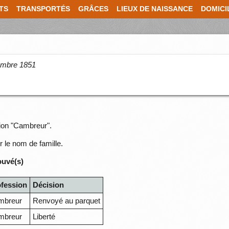
TS
TRANSPORTÉS
GRÂCES
LIEUX DE NAISSANCE
DOMICI
cembre 1851
sion "Cambreur".
r le nom de famille.
ouvé(s)
ofession
Décision
mbreur
Renvoyé au parquet
mbreur
Liberté