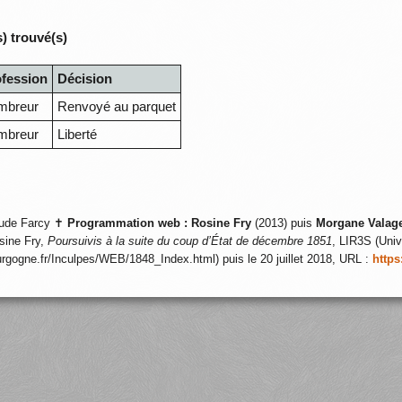
) trouvé(s)
ofession
Décision
mbreur
Renvoyé au parquet
mbreur
Liberté
ude Farcy ✝
Programmation web :
Rosine Fry
(2013) puis
Morgane Valag
sine Fry,
Poursuivis à la suite du coup d’État de décembre 1851
, LIR3S (Univ
ourgogne.fr/Inculpes/WEB/1848_Index.html) puis le 20 juillet 2018, URL :
https