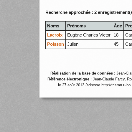
Recherche approchée : 2 enregistrement(s
Noms
Prénoms
Âge
Pr
Lacroix
Eugène Charles Victor
18
Ca
Poisson
Julien
45
Ca
Réalisation de la base de données :
Jean-Cla
Référence électronique :
Jean-Claude Farcy, Ro
le 27 août 2013 (adresse http://tristan.u-b