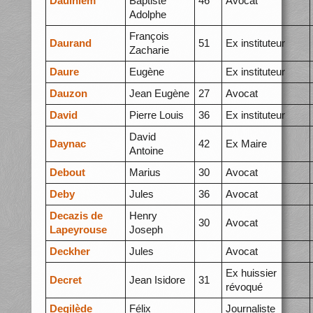
Daulhiem
Baptiste
46
Avocat
Adolphe
François
Daurand
51
Ex instituteur
Zacharie
Daure
Eugène
Ex instituteur
Dauzon
Jean Eugène
27
Avocat
David
Pierre Louis
36
Ex instituteur
David
Daynac
42
Ex Maire
Antoine
Debout
Marius
30
Avocat
Deby
Jules
36
Avocat
Decazis de
Henry
30
Avocat
Lapeyrouse
Joseph
Deckher
Jules
Avocat
Ex huissier
Decret
Jean Isidore
31
révoqué
Degilède
Félix
Journaliste