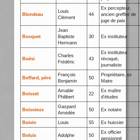
Ex percepteur,
Louis
Blondeau
44
ancien greffier de
Clément
juge de paix
Jean
Bocquet
Baptiste
30
Ex instituteur
Hermann
Ex instituteur
Charles
Boési
43
révoqué,
Frédéric
journaliste
François
Propriétaire, ex
Boffard, père
50
Benjamin
Maire
Amable
Ex maître
Boisset
22
Philibert
d'études
Gaspard
Boissieux
50
Ex notaire
Amédée
Boivin
Louis
55
Ex huissier
Ex officier
Boluix
Adolphe
50
pensionné