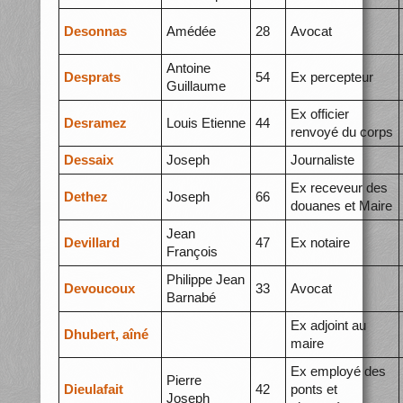
Desonnas
Amédée
28
Avocat
Antoine
Desprats
54
Ex percepteur
Guillaume
Ex officier
Desramez
Louis Etienne
44
renvoyé du corps
Dessaix
Joseph
Journaliste
Ex receveur des
Dethez
Joseph
66
douanes et Maire
Jean
Devillard
47
Ex notaire
François
Philippe Jean
Devoucoux
33
Avocat
Barnabé
Ex adjoint au
Dhubert, aîné
maire
Ex employé des
Pierre
Dieulafait
42
ponts et
Joseph