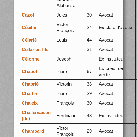
Alphonse
Cazot
Jules
30
Avocat
Victor
Cécille
24
Ex clerc d'avoué
François
Célarié
Louis
44
Avocat
Cellarier, fils
31
Avocat
Célonne
Joseph
Ex instituteur
Ex crieur de
Chabot
Pierre
67
vente
Chabrié
Victorin
38
Avocat
Chaffin
Pierre
29
Avocat
Chaleix
François
30
Avocat
Challemaison
Ferdinand
43
Ex instituteur
(de)
Victor
Chambard
29
Avocat
François