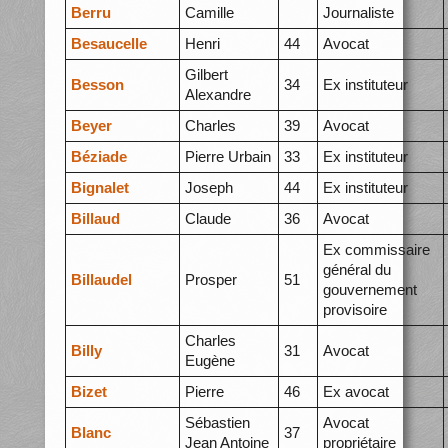
Berru
Camille
Journaliste
Besaucelle
Henri
44
Avocat
Gilbert
Besson
34
Ex instituteur
Alexandre
Beyer
Charles
39
Avocat
Béziade
Pierre Urbain
33
Ex instituteur
Bignalet
Joseph
44
Ex instituteur
Billaud
Claude
36
Avocat
Ex commissaire
général du
Billaudel
Prosper
51
gouvernement
provisoire
Charles
Billy
31
Avocat
Eugène
Bizet
Pierre
46
Ex avocat
Sébastien
Avocat
Blanc
37
Jean Antoine
propriétaire