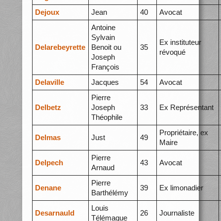
Dejoux
Jean
40
Avocat
Antoine
Sylvain
Ex instituteur
Delarebeyrette
Benoit ou
35
révoqué
Joseph
François
Delaville
Jacques
54
Avocat
Pierre
Delbetz
Joseph
33
Ex Représentant
Théophile
Propriétaire, ex
Delmas
Just
49
Maire
Pierre
Delpech
43
Avocat
Arnaud
Pierre
Denane
39
Ex limonadier
Barthélémy
Louis
Desarnauld
26
Journaliste
Télémaque