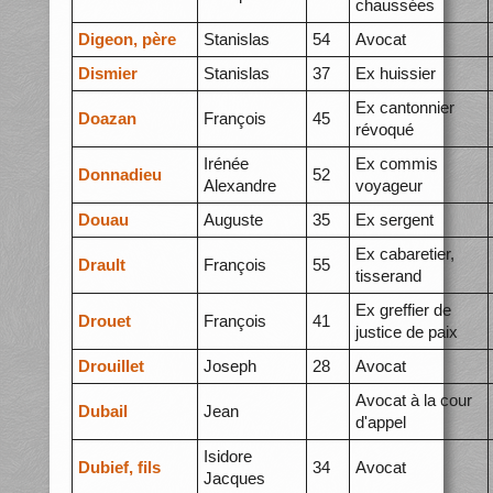
chaussées
Digeon, père
Stanislas
54
Avocat
Dismier
Stanislas
37
Ex huissier
Ex cantonnier
Doazan
François
45
révoqué
Irénée
Ex commis
Donnadieu
52
Alexandre
voyageur
Douau
Auguste
35
Ex sergent
Ex cabaretier,
Drault
François
55
tisserand
Ex greffier de
Drouet
François
41
justice de paix
Drouillet
Joseph
28
Avocat
Avocat à la cour
Dubail
Jean
d'appel
Isidore
Dubief, fils
34
Avocat
Jacques