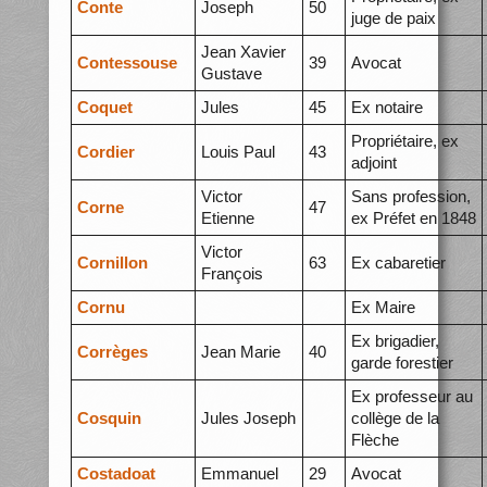
Conte
Joseph
50
juge de paix
Jean Xavier
Contessouse
39
Avocat
Gustave
Coquet
Jules
45
Ex notaire
Propriétaire, ex
Cordier
Louis Paul
43
adjoint
Victor
Sans profession,
Corne
47
Etienne
ex Préfet en 1848
Victor
Cornillon
63
Ex cabaretier
François
Cornu
Ex Maire
Ex brigadier,
Corrèges
Jean Marie
40
garde forestier
Ex professeur au
Cosquin
Jules Joseph
collège de la
Flèche
Costadoat
Emmanuel
29
Avocat