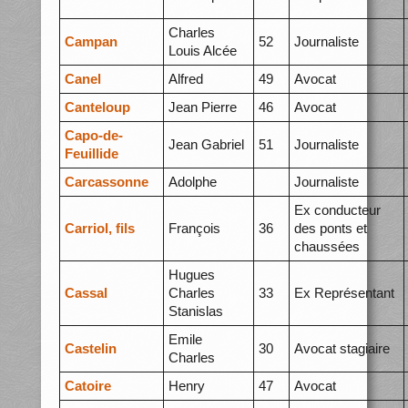
Charles
Campan
52
Journaliste
Louis Alcée
Canel
Alfred
49
Avocat
Canteloup
Jean Pierre
46
Avocat
Capo-de-
Jean Gabriel
51
Journaliste
Feuillide
Carcassonne
Adolphe
Journaliste
Ex conducteur
Carriol, fils
François
36
des ponts et
chaussées
Hugues
Cassal
Charles
33
Ex Représentant
Stanislas
Emile
Castelin
30
Avocat stagiaire
Charles
Catoire
Henry
47
Avocat