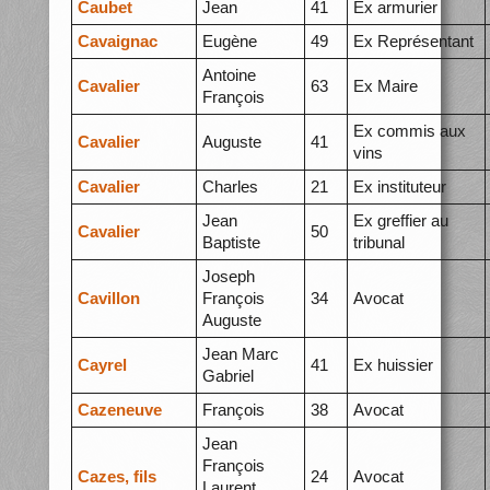
Caubet
Jean
41
Ex armurier
Cavaignac
Eugène
49
Ex Représentant
Antoine
Cavalier
63
Ex Maire
François
Ex commis aux
Cavalier
Auguste
41
vins
Cavalier
Charles
21
Ex instituteur
Jean
Ex greffier au
Cavalier
50
Baptiste
tribunal
Joseph
Cavillon
François
34
Avocat
Auguste
Jean Marc
Cayrel
41
Ex huissier
Gabriel
Cazeneuve
François
38
Avocat
Jean
François
Cazes, fils
24
Avocat
Laurent