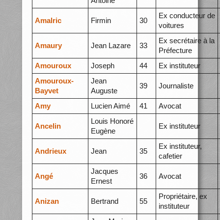
Antoine
Ex conducteur de
Amalric
Firmin
30
voitures
Ex secrétaire à la
Amaury
Jean Lazare
33
Préfecture
Amouroux
Joseph
44
Ex instituteur
Amouroux-
Jean
39
Journaliste
Bayvet
Auguste
Amy
Lucien Aimé
41
Avocat
Louis Honoré
Ancelin
Ex instituteur
Eugène
Ex instituteur,
Andrieux
Jean
35
cafetier
Jacques
Angé
36
Avocat
Ernest
Propriétaire, ex
Anizan
Bertrand
55
instituteur