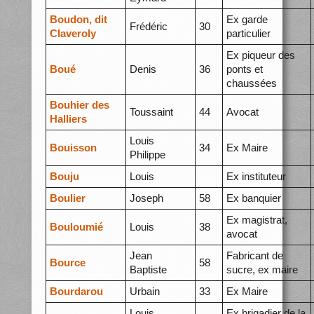
Boudon, dit
Ex garde
Frédéric
30
Claveroly
particulier
Ex piqueur des
Boué
Denis
36
ponts et
chaussées
Bouhier des
Toussaint
44
Avocat
Halliers
Louis
Bouisson
34
Ex Maire
Philippe
Bouju
Louis
Ex instituteur
Boulier
Joseph
58
Ex banquier
Ex magistrat,
Bouloumié
Louis
38
avocat
Jean
Fabricant de
Bource
58
Baptiste
sucre, ex maire
Bourdarou
Urbain
33
Ex Maire
Louis
Ex brigadier de la