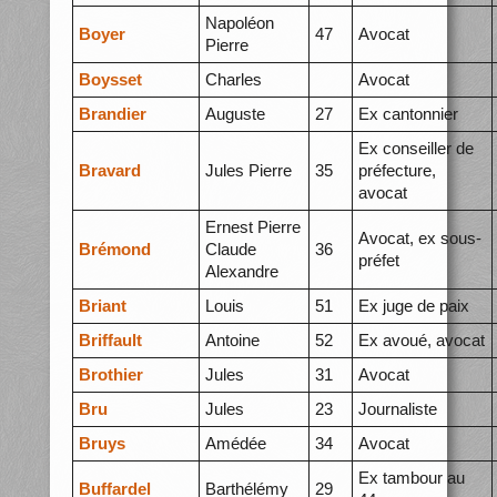
Napoléon
Boyer
47
Avocat
Pierre
Boysset
Charles
Avocat
Brandier
Auguste
27
Ex cantonnier
Ex conseiller de
Bravard
Jules Pierre
35
préfecture,
avocat
Ernest Pierre
Avocat, ex sous-
Brémond
Claude
36
préfet
Alexandre
Briant
Louis
51
Ex juge de paix
Briffault
Antoine
52
Ex avoué, avocat
Brothier
Jules
31
Avocat
Bru
Jules
23
Journaliste
Bruys
Amédée
34
Avocat
Ex tambour au
Buffardel
Barthélémy
29