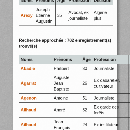
Noms
Prénoms
Âge
Profession
Décision
Joseph
Avocat, ex
Algérie
Arexy
Etienne
35
journaliste
plus
Augustin
Recherche approchée : 782 enregistrement(s)
trouvé(s)
Noms
Prénoms
Âge
Profession
Abadie
Philibert
30
Journaliste
Auguste
Ex cabaretier,
Agarrat
Jean
26
cultivateur
Baptiste
Agenon
Antoine
51
Journaliste
Ex garde des
Ailhaud
André
52
forêts
Jean
Ailhaud
24
Ex instituteur
François