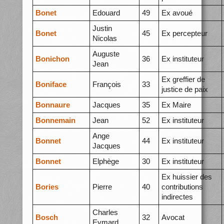
Bonet
Edouard
49
Ex avoué
Justin
Bonet
45
Ex percepteur
Nicolas
Auguste
Bonichon
36
Ex instituteur
Jean
Ex greffier de
Boniface
François
33
justice de paix
Bonnaure
Jacques
35
Ex Maire
Bonnemain
Jean
52
Ex instituteur
Ange
Bonnet
44
Ex instituteur
Jacques
Bonnet
Elphège
30
Ex instituteur
Ex huissier des
Bories
Pierre
40
contributions
indirectes
Charles
Bosch
32
Avocat
Eymard