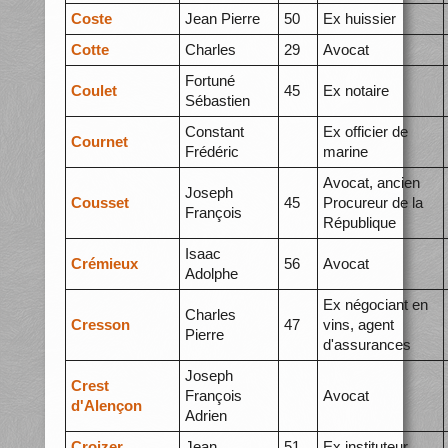
Coste
Jean Pierre
50
Ex huissier
Cotte
Charles
29
Avocat
Fortuné
Coulet
45
Ex notaire
Sébastien
Constant
Ex officier de
Cournet
Frédéric
marine
Avocat, ancien
Joseph
Cousset
45
Procureur de la
François
République
Isaac
Crémieux
56
Avocat
Adolphe
Ex négociant en
Charles
Cresson
47
vins, agent
Pierre
d'assurances
Joseph
Crest
François
Avocat
d'Alençon
Adrien
Croizer
Jean
51
Ex instituteur