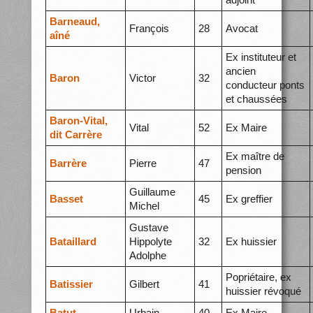
Barneaud,
François
28
Avocat
aîné
Ex instituteur et
ancien
Baron
Victor
32
conducteur ponts
et chaussées
Baron-Vital,
Vital
52
Ex Maire
dit Carrère
Ex maître de
Barrère
Pierre
47
pension
Guillaume
Basset
45
Ex greffier
Michel
Gustave
Bataillard
Hippolyte
32
Ex huissier
Adolphe
Popriétaire, ex
Batissier
Gilbert
41
huissier révoqué
Batut
Urbain
40
Ex Maire