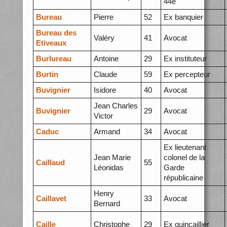
44e
Bureau
Pierre
52
Ex banquier
Bureau des
Valéry
41
Avocat
Etiveaux
Burlureau
Antoine
29
Ex instituteur
Burtin
Claude
59
Ex percepteur
Buvignier
Isidore
40
Avocat
Jean Charles
Buvignier
29
Avocat
Victor
Caduc
Armand
34
Avocat
Ex lieutenant
Jean Marie
colonel de la
Caillaud
55
Léonidas
Garde
républicaine
Henry
Caillavet
33
Avocat
Bernard
Caille
Christophe
29
Ex quincaillier