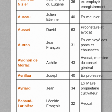
36
ex employé
Nizier
ou Eugène
enregistrement
Julien
Aureau
40
Ex meunier
Etienne
Propriétaire et
Ausset
David
63
avocat
Ex employé des
Jean
Autran
31
ponts et
François
chaussées
Avocat, membre
Avignon de
Achille
43
du conseil
Morlac
général
Avrillau
Joseph
40
Ex professeur
Ex Maire
Ayriard
Jean
34
propriétaire
cultivateur
Babaud-
Léonide
32
Avocat
Laribière
François