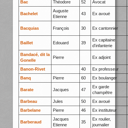
Bac
Théodore
52
Avocat
Auguste
Bachelet
43
Ex avoué
Etienne
Bacquias
François
30
Ex cantonnier
Ex capitaine
Baillet
Edouard
39
d'infanterie
Bandacé, dit la
Pierre
Ex adjoint
Gonelle
Banon-Rivet
40
Ex professeur
Banq
Pierre
60
Ex boulanger
Ex garde
Barate
Jacques
47
champêtre
Barbeau
Jules
50
Ex avoué
Barbelane
Pierre
46
Ex instituteur
Jacques
Ex roulier,
Barberaud
35
Etienne
journalier