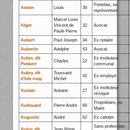
Portefaix, ex
Astoin
Louis
30
représentant
Marcel Louis
Atger
Vincent de
32
Avocat
Paule Pierre
Aubert
Paul Joseph
34
Ex notaire
Aubertin
Adolphe
43
Avocat
Aubin, dit
Ex instituteur
Charles
22
Pimbert
communal
Aubry, dit
Toussaint
42
Ex employé
d'Isle roup
Michel
Ex instituteur
Auclair
Antoine
27
révoqué
Propriétaire, ex
Audouard
Pierre André
60
Maire
Augustin
André
62
Ex cafetier
Sans profession,
Auloy, dit
Jean Marie