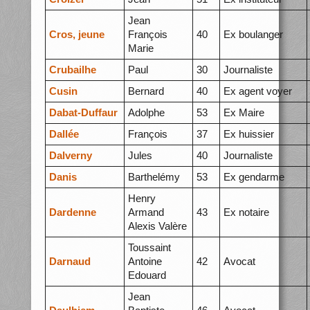
Jean
Cros, jeune
François
40
Ex boulanger
Marie
Crubailhe
Paul
30
Journaliste
Cusin
Bernard
40
Ex agent voyer
Dabat-Duffaur
Adolphe
53
Ex Maire
Dallée
François
37
Ex huissier
Dalverny
Jules
40
Journaliste
Danis
Barthelémy
53
Ex gendarme
Henry
Dardenne
Armand
43
Ex notaire
Alexis Valère
Toussaint
Darnaud
Antoine
42
Avocat
Edouard
Jean