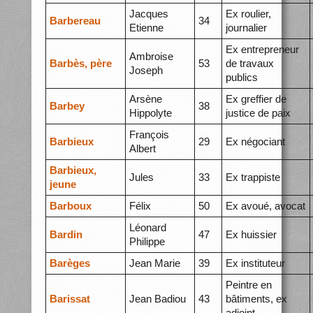
Jacques
Ex roulier,
Barbereau
34
Etienne
journalier
Ex entrepreneur
Ambroise
Barbès, père
53
de travaux
Joseph
publics
Arsène
Ex greffier de
Barbey
38
Hippolyte
justice de paix
François
Barbieux
29
Ex négociant
Albert
Barbieux,
Jules
33
Ex trappiste
jeune
Barboux
Félix
50
Ex avoué, avocat
Léonard
Bardin
47
Ex huissier
Philippe
Barèges
Jean Marie
39
Ex instituteur
Peintre en
Barissat
Jean Badiou
43
bâtiments, ex
adjoint