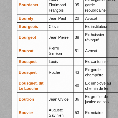
Bourdenet
Florimond
35
garde
François
républicaine
Bourely
Jean Paul
29
Avocat
Bourgeois
Clovis
Ex instituteur
Ex huissier
Bourgeot
Jean Pierre
38
révoqué
Pierre
Bourzat
51
Avocat
Siméon
Bousquet
Louis
Ex cantonnier
Ex garde
Bousquet
Roche
43
champêtre
Bousquet, dit
Ex employé au
40
Le Louche
chemin de fer
Ex greffier de
Boutron
Jean Ovide
36
justice de paix
Auguste
Bouvier
53
Ex notaire
Savinien