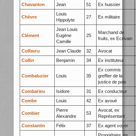
Chavanton
Jean
51
Ex huissier
Louis
Chèvre
27
Ex militaire
Hippolyte
Jean Louis
Marchand de
Clément
Eugène
25
fruits, ex Ecrivain
Camille
Colfavru
Jean Claude
32
Avocat
Collin
Benjamin
34
Ex instituteur
Ex commis
Combaluzier
Louis
35
greffier de la
justice de paix
Combarieu
Isidore
31
Ex conducteur
Combe
Louis
42
Ex avoué
Pierre
Avocat, ex
Combier
53
Alexandre
Représentant
Constantin
Félix
37
Ex agent voyer
Propriétaire, ex