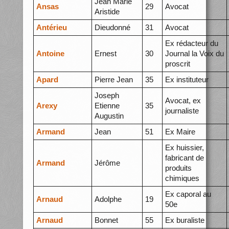
Jean Marie
Ansas
29
Avocat
Aristide
Antérieu
Dieudonné
31
Avocat
Ex rédacteur du
Antoine
Ernest
30
Journal la Voix du
proscrit
Apard
Pierre Jean
35
Ex instituteur
Joseph
Avocat, ex
Arexy
Etienne
35
journaliste
Augustin
Armand
Jean
51
Ex Maire
Ex huissier,
fabricant de
Armand
Jérôme
produits
chimiques
Ex caporal au
Arnaud
Adolphe
19
50e
Arnaud
Bonnet
55
Ex buraliste