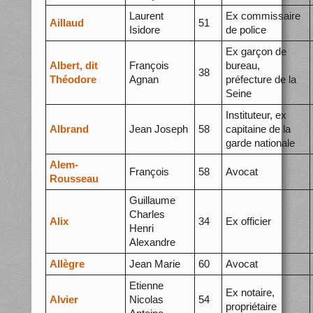
Laurent
Ex commissaire
Aillaud
51
Isidore
de police
Ex garçon de
Albert, dit
François
bureau,
38
Théodore
Agnan
préfecture de la
Seine
Instituteur, ex
Albrand
Jean Joseph
58
capitaine de la
garde nationale
Alem-
François
58
Avocat
Rousseau
Guillaume
Charles
Alix
34
Ex officier
Henri
Alexandre
Allègre
Jean Marie
60
Avocat
Etienne
Ex notaire,
Alvier
Nicolas
54
propriétaire