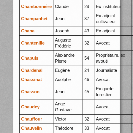
Chambonnière
Claude
29
Ex instituteur
Ex adjoint
Champanhet
Jean
37
cultivateur
Chana
Joseph
43
Ex adjoint
Auguste
Chantenille
32
Avocat
Frédéric
Alexandre
Propriétaire, ex
Chapuis
54
Pierre
avoué
Chardenal
Eugène
24
Journaliste
Chassinat
Adolphe
46
Avocat
Ex garde
Chasson
Jean
45
forestier
Ange
Chaudey
Avocat
Gustave
Chauffour
Victor
32
Avocat
Chauvelin
Théodore
33
Avocat