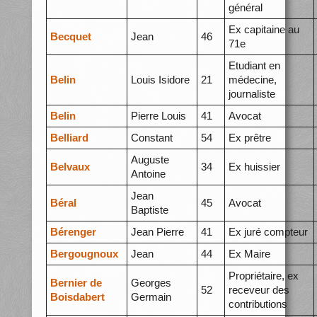
général
Ex capitaine au
Becquet
Jean
46
71e
Etudiant en
Belin
Louis Isidore
21
médecine,
journaliste
Belin
Pierre Louis
41
Avocat
Belliard
Constant
54
Ex prêtre
Auguste
Belvaux
34
Ex huissier
Antoine
Jean
Béral
45
Avocat
Baptiste
Bérenger
Jean Pierre
41
Ex juré compteur
Bergougnoux
Jean
44
Ex Maire
Propriétaire, ex
Bernier de
Georges
52
receveur des
Boisdabert
Germain
contributions