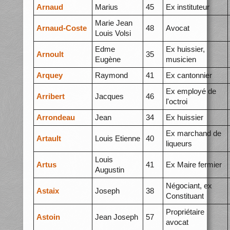
Arnaud
Marius
45
Ex instituteur
Marie Jean
Arnaud-Coste
48
Avocat
Louis Volsi
Edme
Ex huissier,
Arnoult
35
Eugène
musicien
Arquey
Raymond
41
Ex cantonnier
Ex employé de
Arribert
Jacques
46
l'octroi
Arrondeau
Jean
34
Ex huissier
Ex marchand de
Artault
Louis Etienne
40
liqueurs
Louis
Artus
41
Ex Maire fermier
Augustin
Négociant, ex
Astaix
Joseph
38
Constituant
Propriétaire
Astoin
Jean Joseph
57
avocat