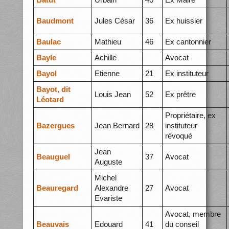
Baudmont
Jules César
36
Ex huissier
Baulac
Mathieu
46
Ex cantonnier
Bayle
Achille
Avocat
Bayol
Etienne
21
Ex instituteur
Bayot, dit
Louis Jean
52
Ex prêtre
Léotard
Propriétaire, ex
Bazergues
Jean Bernard
28
instituteur
révoqué
Jean
Beauguel
37
Avocat
Auguste
Michel
Beauregard
Alexandre
27
Avocat
Evariste
Avocat, membre
Beauvais
Edouard
41
du conseil