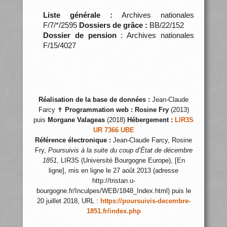
Liste générale :
Archives nationales
F/7/*/2595
Dossiers de grâce :
BB/22/152
Dossier de pension
: Archives nationales
F/15/4027
Réalisation de la base de données :
Jean-Claude
Farcy ✝
Programmation web :
Rosine Fry
(2013)
puis
Morgane Valageas
(2018)
Hébergement :
LIR3S
UR 7366 UBE
Référence électronique :
Jean-Claude Farcy, Rosine
Fry,
Poursuivis à la suite du coup d’État de décembre
1851
, LIR3S (Université Bourgogne Europe), [En
ligne], mis en ligne le 27 août 2013 (adresse
http://tristan.u-
bourgogne.fr/Inculpes/WEB/1848_Index.html) puis le
20 juillet 2018, URL :
https://poursuivis-decembre-
1851.fr/index.php