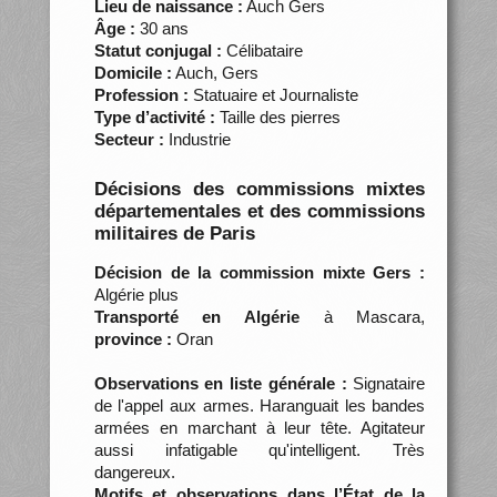
Lieu de naissance :
Auch Gers
Âge :
30 ans
Statut conjugal :
Célibataire
Domicile :
Auch, Gers
Profession :
Statuaire et Journaliste
Type d’activité :
Taille des pierres
Secteur :
Industrie
Décisions des commissions mixtes
départementales et des commissions
militaires de Paris
Décision de la commission mixte Gers :
Algérie plus
Transporté en Algérie
à Mascara,
province :
Oran
Observations en liste générale :
Signataire
de l'appel aux armes. Haranguait les bandes
armées en marchant à leur tête. Agitateur
aussi infatigable qu'intelligent. Très
dangereux.
Motifs et observations dans l’État de la