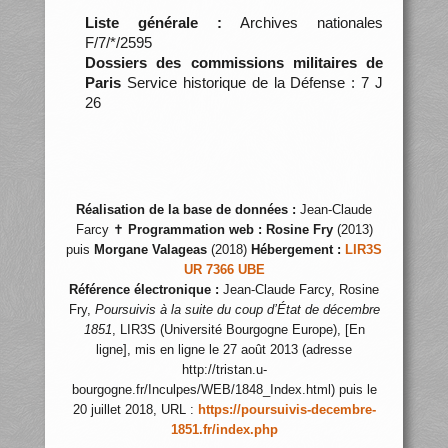
Liste générale :
Archives nationales
F/7/*/2595
Dossiers des commissions militaires de
Paris
Service historique de la Défense : 7 J
26
Réalisation de la base de données :
Jean-Claude
Farcy ✝
Programmation web :
Rosine Fry
(2013)
puis
Morgane Valageas
(2018)
Hébergement :
LIR3S
UR 7366 UBE
Référence électronique :
Jean-Claude Farcy, Rosine
Fry,
Poursuivis à la suite du coup d’État de décembre
1851
, LIR3S (Université Bourgogne Europe), [En
ligne], mis en ligne le 27 août 2013 (adresse
http://tristan.u-
bourgogne.fr/Inculpes/WEB/1848_Index.html) puis le
20 juillet 2018, URL :
https://poursuivis-decembre-
1851.fr/index.php