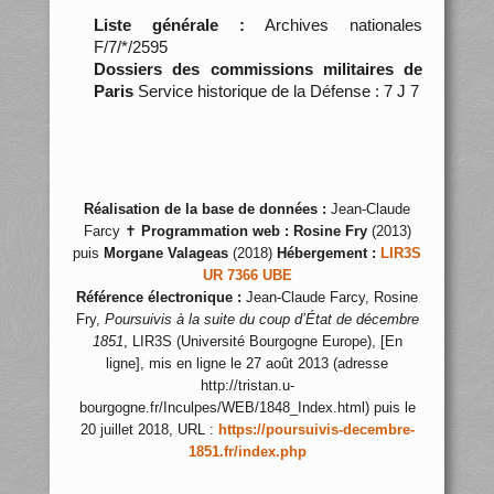
Liste générale :
Archives nationales
F/7/*/2595
Dossiers des commissions militaires de
Paris
Service historique de la Défense : 7 J 7
Réalisation de la base de données :
Jean-Claude
Farcy ✝
Programmation web :
Rosine Fry
(2013)
puis
Morgane Valageas
(2018)
Hébergement :
LIR3S
UR 7366 UBE
Référence électronique :
Jean-Claude Farcy, Rosine
Fry,
Poursuivis à la suite du coup d’État de décembre
1851
, LIR3S (Université Bourgogne Europe), [En
ligne], mis en ligne le 27 août 2013 (adresse
http://tristan.u-
bourgogne.fr/Inculpes/WEB/1848_Index.html) puis le
20 juillet 2018, URL :
https://poursuivis-decembre-
1851.fr/index.php