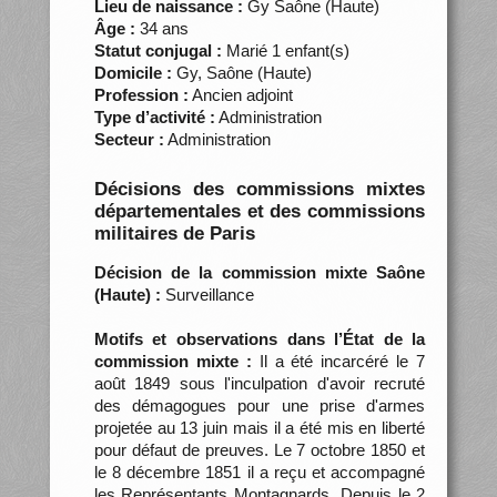
Lieu de naissance :
Gy Saône (Haute)
Âge :
34 ans
Statut conjugal :
Marié 1 enfant(s)
Domicile :
Gy, Saône (Haute)
Profession :
Ancien adjoint
Type d’activité :
Administration
Secteur :
Administration
Décisions des commissions mixtes
départementales et des commissions
militaires de Paris
Décision de la commission mixte Saône
(Haute) :
Surveillance
Motifs et observations dans l’État de la
commission mixte :
Il a été incarcéré le 7
août 1849 sous l'inculpation d'avoir recruté
des démagogues pour une prise d'armes
projetée au 13 juin mais il a été mis en liberté
pour défaut de preuves. Le 7 octobre 1850 et
le 8 décembre 1851 il a reçu et accompagné
les Représentants Montagnards. Depuis le 2