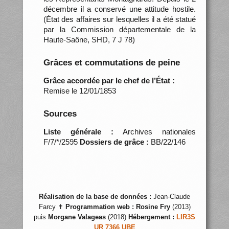
décembre il a conservé une attitude hostile.
(État des affaires sur lesquelles il a été statué
par la Commission départementale de la
Haute-Saône, SHD, 7 J 78)
Grâces et commutations de peine
Grâce accordée par le chef de l’État :
Remise le 12/01/1853
Sources
Liste générale :
Archives nationales
F/7/*/2595
Dossiers de grâce :
BB/22/146
Réalisation de la base de données :
Jean-Claude
Farcy ✝
Programmation web :
Rosine Fry
(2013)
puis
Morgane Valageas
(2018)
Hébergement :
LIR3S
UR 7366 UBE