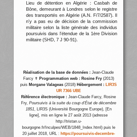
Lieu de détention en Algérie : Casbah de
Bône, demeurant à Londres selon le registre
des transportés en Algérie (A.N. F/7/2587). Il
n'y a pas eu de décision de la commission
militaire selon la liste générale des individus
poursuivis dans l'étendue de la 1ère Division
militaire (SHD, 7 J 90-91).
Réalisation de la base de données :
Jean-Claude
Farcy ✝
Programmation web :
Rosine Fry
(2013)
puis
Morgane Valageas
(2018)
Hébergement :
LIR3S
UR 7366 UBE
Référence électronique :
Jean-Claude Farcy, Rosine
Fry,
Poursuivis à la suite du coup d’État de décembre
1851
, LIR3S (Université Bourgogne Europe), [En
ligne], mis en ligne le 27 août 2013 (adresse
http://tristan.u-
bourgogne.fr/Inculpes/WEB/1848_Index.html) puis le
20 juillet 2018, URL :
https://poursuivis-decembre-