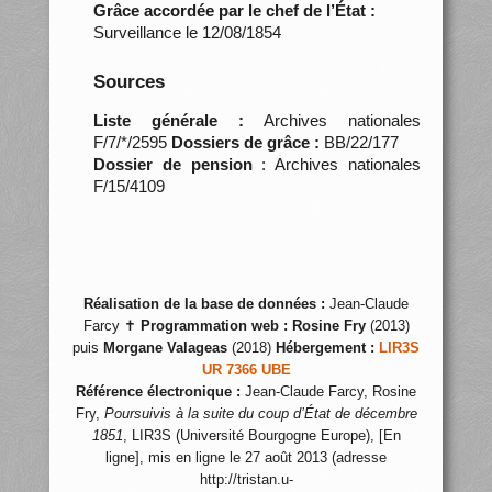
Grâce accordée par le chef de l’État :
Surveillance le 12/08/1854
Sources
Liste générale :
Archives nationales
F/7/*/2595
Dossiers de grâce :
BB/22/177
Dossier de pension
: Archives nationales
F/15/4109
Réalisation de la base de données :
Jean-Claude
Farcy ✝
Programmation web :
Rosine Fry
(2013)
puis
Morgane Valageas
(2018)
Hébergement :
LIR3S
UR 7366 UBE
Référence électronique :
Jean-Claude Farcy, Rosine
Fry,
Poursuivis à la suite du coup d’État de décembre
1851
, LIR3S (Université Bourgogne Europe), [En
ligne], mis en ligne le 27 août 2013 (adresse
http://tristan.u-