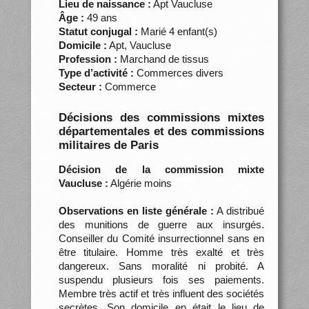
Lieu de naissance :
Apt Vaucluse
Âge :
49 ans
Statut conjugal :
Marié 4 enfant(s)
Domicile :
Apt, Vaucluse
Profession :
Marchand de tissus
Type d’activité :
Commerces divers
Secteur :
Commerce
Décisions des commissions mixtes
départementales et des commissions
militaires de Paris
Décision de la commission mixte
Vaucluse :
Algérie moins
Observations en liste générale :
A distribué
des munitions de guerre aux insurgés.
Conseiller du Comité insurrectionnel sans en
être titulaire. Homme très exalté et très
dangereux. Sans moralité ni probité. A
suspendu plusieurs fois ses paiements.
Membre très actif et très influent des sociétés
secrètes. Son domicile en était le lieu de