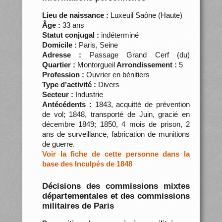
Lieu de naissance :
Luxeuil Saône (Haute)
Âge :
33 ans
Statut conjugal :
indéterminé
Domicile :
Paris, Seine
Adresse :
Passage Grand Cerf (du)
Quartier :
Montorgueil
Arrondissement :
5
Profession :
Ouvrier en bénitiers
Type d’activité :
Divers
Secteur :
Industrie
Antécédents :
1843, acquitté de prévention
de vol; 1848, transporté de Juin, gracié en
décembre 1849; 1850, 4 mois de prison, 2
ans de surveillance, fabrication de munitions
de guerre.
Voir la fiche de cette personne dans la
base des Inculpés de 1848
Décisions des commissions mixtes
départementales et des commissions
militaires de Paris