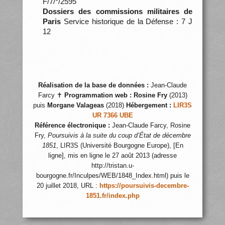
F/7/*/2595
Dossiers des commissions militaires de
Paris
Service historique de la Défense : 7 J
12
Réalisation de la base de données :
Jean-Claude
Farcy ✝
Programmation web :
Rosine Fry
(2013)
puis
Morgane Valageas
(2018)
Hébergement :
LIR3S
UR 7366 UBE
Référence électronique :
Jean-Claude Farcy, Rosine
Fry,
Poursuivis à la suite du coup d’État de décembre
1851
, LIR3S (Université Bourgogne Europe), [En
ligne], mis en ligne le 27 août 2013 (adresse
http://tristan.u-
bourgogne.fr/Inculpes/WEB/1848_Index.html) puis le
20 juillet 2018, URL :
https://poursuivis-decembre-
1851.fr/index.php