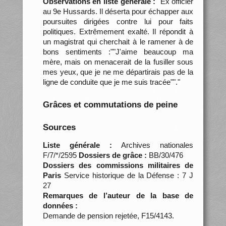
Observations en liste générale :
"Ex officier
au 9e Hussards. Il déserta pour échapper aux
poursuites dirigées contre lui pour faits
politiques. Extrêmement exalté. Il répondit à
un magistrat qui cherchait à le ramener à de
bons sentiments :""J'aime beaucoup ma
mère, mais on menacerait de la fusiller sous
mes yeux, que je ne me départirais pas de la
ligne de conduite que je me suis tracée""."
Grâces et commutations de peine
Sources
Liste générale :
Archives nationales
F/7/*/2595
Dossiers de grâce :
BB/30/476
Dossiers des commissions militaires de
Paris
Service historique de la Défense : 7 J
27
Remarques de l’auteur de la base de
données :
Demande de pension rejetée, F15/4143.