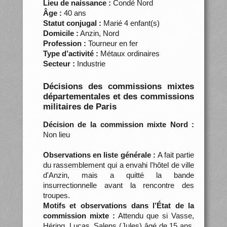
Lieu de naissance :
Condé Nord
Âge :
40 ans
Statut conjugal :
Marié 4 enfant(s)
Domicile :
Anzin, Nord
Profession :
Tourneur en fer
Type d’activité :
Métaux ordinaires
Secteur :
Industrie
Décisions des commissions mixtes
départementales et des commissions
militaires de Paris
Décision de la commission mixte Nord :
Non lieu
Observations en liste générale :
A fait partie
du rassemblement qui a envahi l'hôtel de ville
d'Anzin, mais a quitté la bande
insurrectionnelle avant la rencontre des
troupes.
Motifs et observations dans l’État de la
commission mixte :
Attendu que si Vasse,
Héring, Lucas, Salens (Jules) âgé de 15 ans,