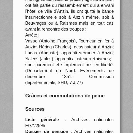
ont fait partie du rassemblement qui a envahi
l'hôtel de ville d'Anzin, ils ont quitté la bande
insurrectionnelle soit à Anzin même, soit à
Beuvrages ou à Raismes mais en tout cas
avant la rencontre des troupes ;
Arrête :
Vasse (Antoine François), Tourneur en fer à
Anzin; Héring (Charles), dessinateur à Anzin;
Lucas (Auguste), apprenti serrurier à Anzin;
Salens (Jules), apprenti ajusteur à Raismes;
sont purement et simplement mis en liberté.
(Département du Nord. Evénements de
décembre 1851. Commission
départementale, SHD, 7 J 77)
Grâces et commutations de peine
Sources
Liste générale :
Archives nationales
F/7/*/2595
Dossier de pension
: Archives nationales