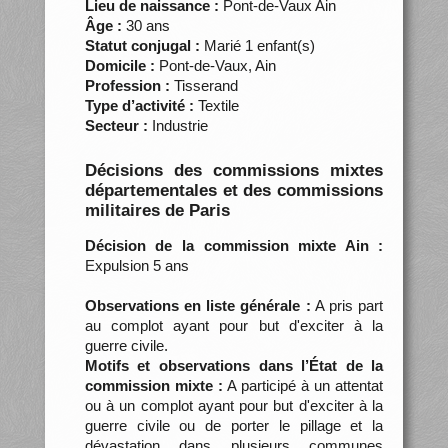
Lieu de naissance :
Pont-de-Vaux Ain
Âge :
30 ans
Statut conjugal :
Marié 1 enfant(s)
Domicile :
Pont-de-Vaux, Ain
Profession :
Tisserand
Type d’activité :
Textile
Secteur :
Industrie
Décisions des commissions mixtes
départementales et des commissions
militaires de Paris
Décision de la commission mixte Ain :
Expulsion 5 ans
Observations en liste générale :
A pris part
au complot ayant pour but d'exciter à la
guerre civile.
Motifs et observations dans l’État de la
commission mixte :
A participé à un attentat
ou à un complot ayant pour but d'exciter à la
guerre civile ou de porter le pillage et la
dévastation dans plusieurs communes