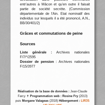
entr'autres à Mâcon et qu'en outre il faisait
partie de société secrète. (Commission
départementale de l'Ain. Etat nominatif des
individus sur lesquels il a été prononcé, A.N.,
BB/30/401/2)
Grâces et commutations de peine
Sources
Liste générale :
Archives nationales
F/7/*/2595
Dossier de pension
: Archives nationales
F/15/3977
Réalisation de la base de données :
Jean-Claude
Farcy ✝
Programmation web :
Rosine Fry
(2013)
puis
Morgane Valageas
(2018)
Hébergement :
LIR3S